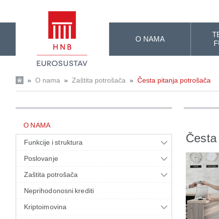
Skip to Main Content
T
O NAMA
F
»
O nama
»
Zaštita potrošača
»
Česta pitanja potrošača
O NAMA
Česta 
Funkcije i struktura
Poslovanje
Zaštita potrošača
Neprihodonosni krediti
Kriptoimovina