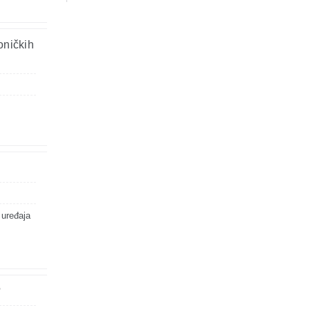
oničkih
 uređaja
?