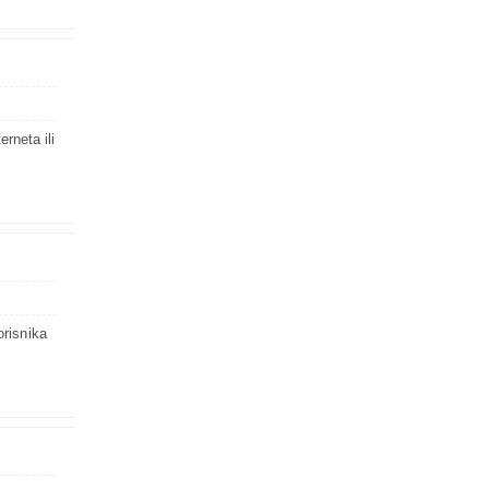
rneta ili
orisnika