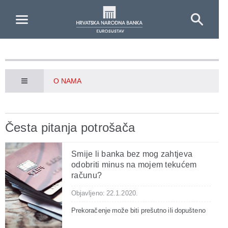
Skip to Main Content
O NAMA
Česta pitanja potrošača
Smije li banka bez mog zahtjeva
odobriti minus na mojem tekućem
računu?
Objavljeno: 22.1.2020.
Prekoračenje može biti prešutno ili dopušteno