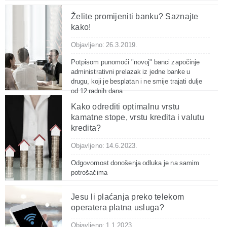
Želite promijeniti banku? Saznajte
kako!
Objavljeno: 26.3.2019.
Potpisom punomoći "novoj" banci započinje
administrativni prelazak iz jedne banke u
drugu, koji je besplatan i ne smije trajati dulje
od 12 radnih dana
Kako odrediti optimalnu vrstu
kamatne stope, vrstu kredita i valutu
kredita?
Objavljeno: 14.6.2023.
Odgovornost donošenja odluka je na samim
potrošačima
Jesu li plaćanja preko telekom
operatera platna usluga?
Objavljeno: 1.1.2023.