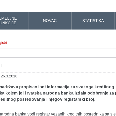
EMELJNE
NOVAC
STATISTIKA
UNKCIJE
istri
i
 26.3.2018.
 sadržava propisani set informacija za svakoga kreditnog
ka kojem je Hrvatska narodna banka izdala odobrenje za 
editnog posredovanja i njegov registarski broj.
narodna banka vodi registar vezanih kreditnih posrednika sa sj