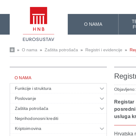
Skip to Main Content
T
O NAMA
F
»
O nama
»
Zaštita potrošača
»
Registri i evidencije
»
Reg
Registr
O NAMA
Funkcije i struktura
Objavljeno:
Poslovanje
Registar
Zaštita potrošača
posredni
usluga kr
Neprihodonosni krediti
Kriptoimovina
Hrvatska 