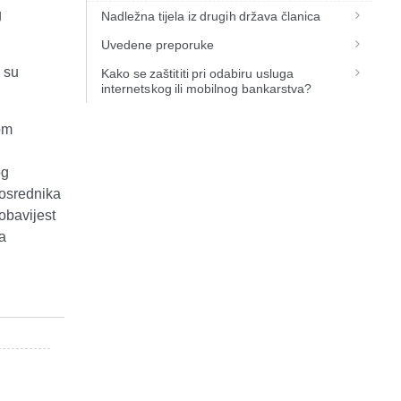
g
Nadležna tijela iz drugih država članica
Uvedene preporuke
i su
Kako se zaštititi pri odabiru usluga
internetskog ili mobilnog bankarstva?
om
og
posrednika
obavijest
a