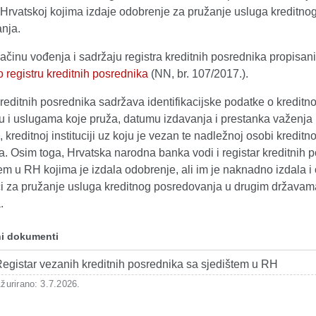
 Hrvatskoj kojima izdaje odobrenje za pružanje usluga kreditno
nja.
načinu vođenja i sadržaju registra kreditnih posrednika propisan
 registru kreditnih posrednika
(NN, br. 107/2017.).
reditnih posrednika sadržava identifikacijske podatke o kreditn
u i uslugama koje pruža, datumu izdavanja i prestanka važenja
 kreditnoj instituciji uz koju je vezan te nadležnoj osobi kreditn
. Osim toga, Hrvatska narodna banka vodi i registar kreditnih 
em u RH kojima je izdala odobrenje, ali im je naknadno izdala i 
ci za pružanje usluga kreditnog posredovanja u drugim državam
.
i dokumenti
egistar vezanih kreditnih posrednika sa sjedištem u RH
žurirano: 3.7.2026.