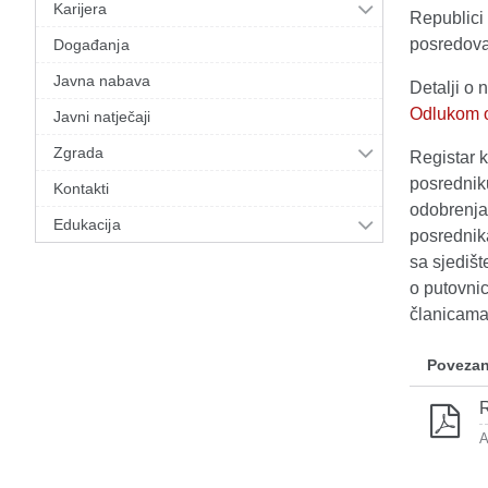
Karijera
Republici
posredova
Događanja
Javna nabava
Detalji o 
Odlukom o
Javni natječaji
Zgrada
Registar k
posrednik
Kontakti
odobrenja,
Edukacija
posrednika
sa sjedišt
o putovni
članicama
Povezan
R
A