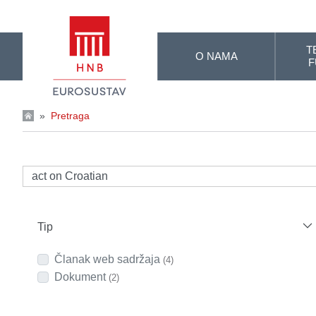
Skip to Main Content
T
O NAMA
F
»
Pretraga
Tip
Članak web sadržaja
(4)
Dokument
(2)