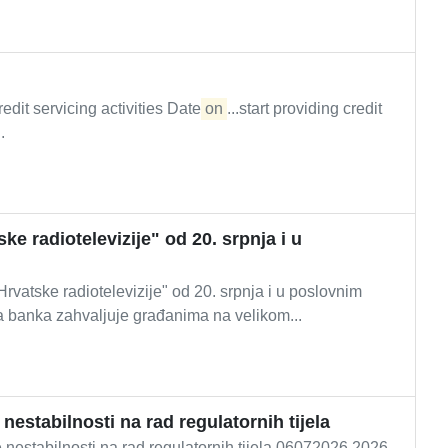
edit servicing activities Date
on
...start providing credit
.
e radiotelevizije" od 20. srpnja i u
tske radiotelevizije" od 20. srpnja i u poslovnim
banka zahvaljuje građanima na velikom...
nestabilnosti na rad regulatornih tijela
nestabilnosti na rad regulatornih tijela 06072026 2026-