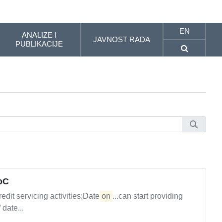
EN
ANALIZE I
JAVNOST RADA
PUBLIKACIJE
RoC
edit servicing activities;Date
on
...can start providing
 date...