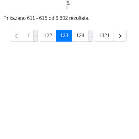
5
Prikazano 611 - 615 od 6.602 rezultata.
1
...
122
123
124
...
1321
Intermediate Pages Use TAB to navigate.
Intermediate Pages Us