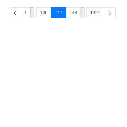
1
...
146
147
148
...
1321
Intermediate Pages Use TAB to navigate.
Intermediate Pages Us