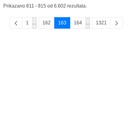
Prikazano 811 - 815 od 6.602 rezultata.
1
...
162
163
164
...
1321
Intermediate Pages Use TAB to navigate.
Intermediate Pages Us