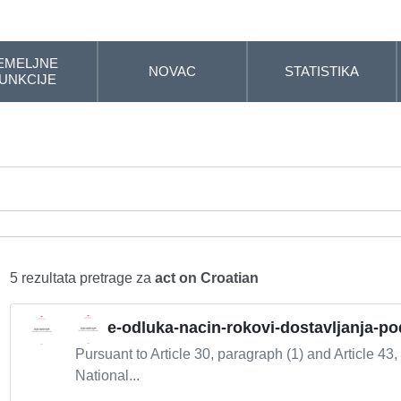
EMELJNE
NOVAC
STATISTIKA
UNKCIJE
5 rezultata pretrage za
act on Croatian
e-odluka-nacin-rokovi-dostavljanja-p
Pursuant to Article 30, paragraph (1) and Article 43,
National...