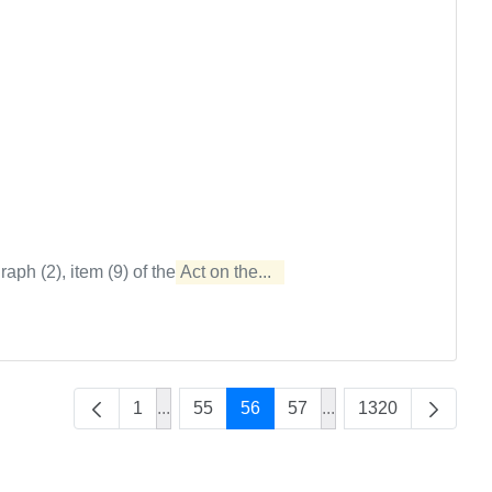
raph (2), item (9) of the
Act on the...  
1
...
55
56
57
...
1320
Intermediate Pages Use TAB to navigate.
Intermediate Pages U