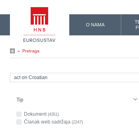
Skip to Main Content
T
O NAMA
F
»
Pretraga
Tip
Dokument
(4351)
Članak web sadržaja
(2247)