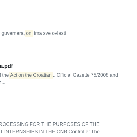
k guvernera,
on
ima sve ovlasti
a.pdf
f the
Act on the Croatian
...Official Gazette 75/2008 and
...
ROCESSING FOR THE PURPOSES OF THE
INTERNSHIPS IN THE CNB Controller The...