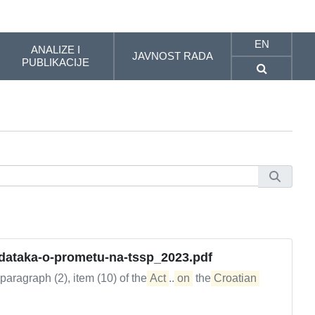
EN
ANALIZE I
JAVNOST RADA
PUBLIKACIJE
odataka-o-prometu-na-tssp_2023.pdf
 paragraph (2), item (10) of the
Act
...
on
the
Croatian