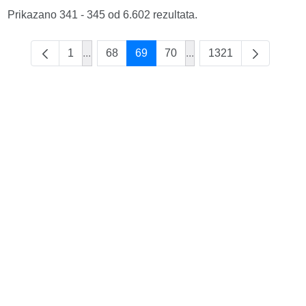
Prikazano 341 - 345 od 6.602 rezultata.
1
...
68
69
70
...
1321
Intermediate Pages Use TAB to navigate.
Intermediate Pages Use