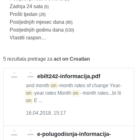
Zadnja 24 sata
(6)
Prošli tjedan
(28)
Posljednjih mjesec dana
(80)
Posljednjih godinu dana
(530)
Vlastiti raspon…
5 rezultata pretrage za
act on Croatian
ebilt242-informacija.pdf
and month-
on
-month rates of change Year-
on
-year rates Month-
on
- month rates...bi lli
on
E ...
16.04.2018. 15:17
e-polugodisnja-informacija-