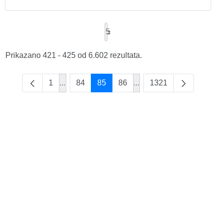
5
Prikazano 421 - 425 od 6.602 rezultata.
1
...
84
85
86
...
1321
Intermediate Pages Use TAB to navigate.
Intermediate Pages Use