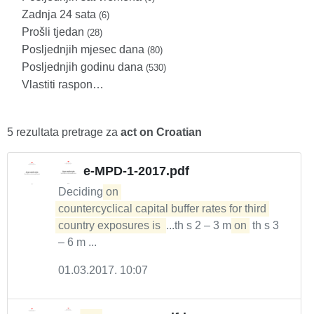
Zadnja 24 sata
(6)
Prošli tjedan
(28)
Posljednjih mjesec dana
(80)
Posljednjih godinu dana
(530)
Vlastiti raspon…
5 rezultata pretrage za
act on Croatian
e-MPD-1-2017.pdf
Deciding
on 

countercyclical capital buffer rates for third 
country exposures is 
...th s 2 – 3 m
on
th s 3
– 6 m ...
01.03.2017. 10:07