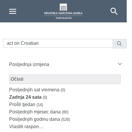
Skip to Main Content
Posljednja izmjena
Modified Facet Filter
Očisti
Posljednjih sat vremena
(0)
Zadnja 24 sata
(0)
Prošli tjedan
(14)
Posljednjih mjesec dana
(80)
Posljednjih godinu dana
(528)
Vlastiti raspon…