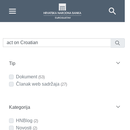
Skip to Main Content
Tip
Dokument
(53)
Članak web sadržaja
(27)
Kategorija
HNBlog
(2)
Novosti
(2)