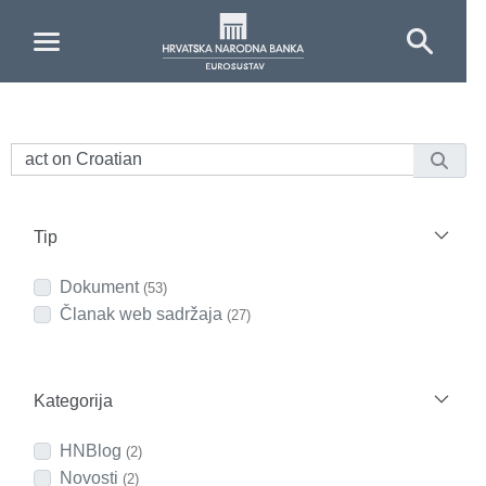
Skip to Main Content
Tip
Dokument
(53)
Članak web sadržaja
(27)
Kategorija
HNBlog
(2)
Novosti
(2)