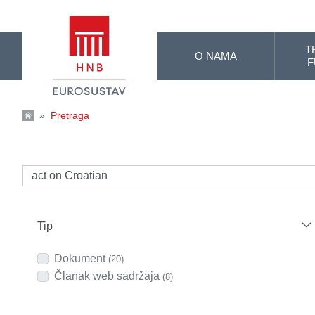
Skip to Main Content
T
O NAMA
F
»
Pretraga
Tip
Dokument
(20)
Članak web sadržaja
(8)