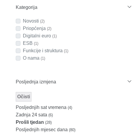
Kategorija
Novosti
(2)
Priopćenja
(2)
Digitalni euro
(1)
ESB
(1)
Funkcije i struktura
(1)
O nama
(1)
Posljednja izmjena
Očisti
Modified Facet Filter
Posljednjih sat vremena
(4)
Zadnja 24 sata
(6)
Prošli tjedan
(28)
Posljednjih mjesec dana
(80)