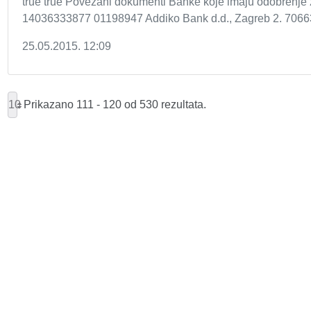
true true Povezani dokumenti Banke koje imaju odobrenje z
14036333877 01198947 Addiko Bank d.d., Zagreb 2. 7066
25.05.2015. 12:09
10
Prikazano 111 - 120 od 530 rezultata.