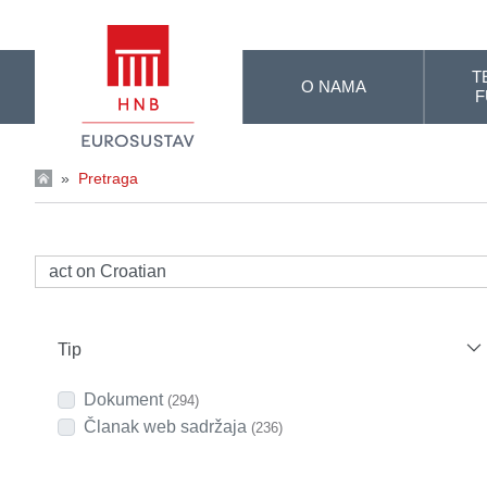
Skip to Main Content
T
O NAMA
F
»
Pretraga
Tip
Dokument
(294)
Članak web sadržaja
(236)