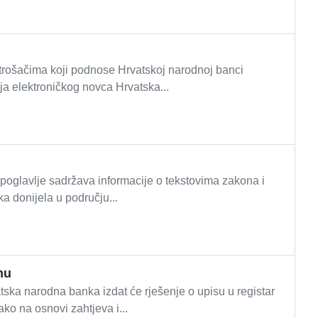
otrošačima koji podnose Hrvatskoj narodnoj banci
lja elektroničkog novca Hrvatska...
oglavlje sadržava informacije o tekstovima zakona i
a donijela u području...
nu
ka narodna banka izdat će rješenje o upisu u registar
ako na osnovi zahtjeva i...