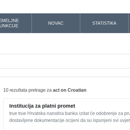
EMELJNE
NOVAC
STATISTIKA
UNKCIJE
10 rezultata pretrage za
act on Croatian
Institucija za platni promet
true true Hrvatska narodna banka izdat će odobrenje za pru
dostavljene dokumentacije ocijeni da su ispunjeni svi uvje