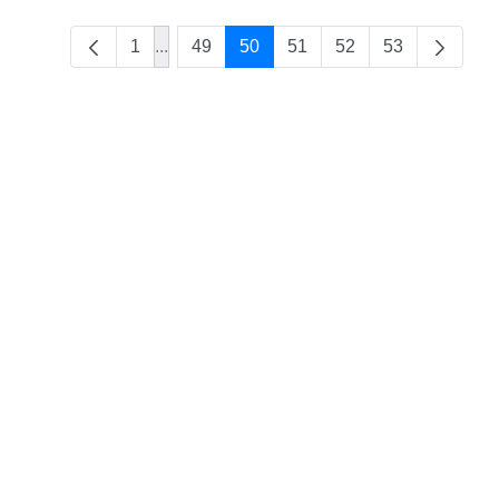
1
...
49
50
51
52
53
Intermediate Pages Use TAB to navigate.