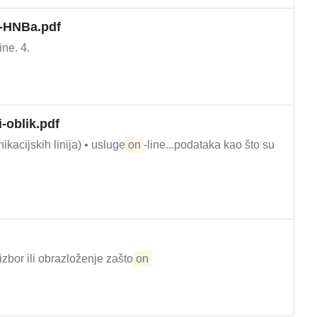
p-HNBa.pdf
ine. 4.
-oblik.pdf
ikacijskih linija) • usluge
on
-line...podataka kao što su
.
zbor ili obrazloženje zašto
on