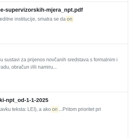
je-supervizorskih-mjera_npt.pdf
editne institucije, smatra se da
on
u sustavi za prijenos novčanih sredstava s formalnim i
du, obračun i/ili namiru...
ki-npt_od-1-1-2025
tavku teksta: LEI), a ako
on
...Pritom prioritet pri