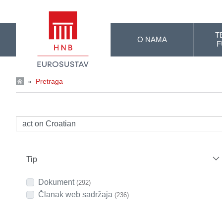
Skip to Main Content
T
O NAMA
F
»
Pretraga
Tip
Dokument
(292)
Članak web sadržaja
(236)