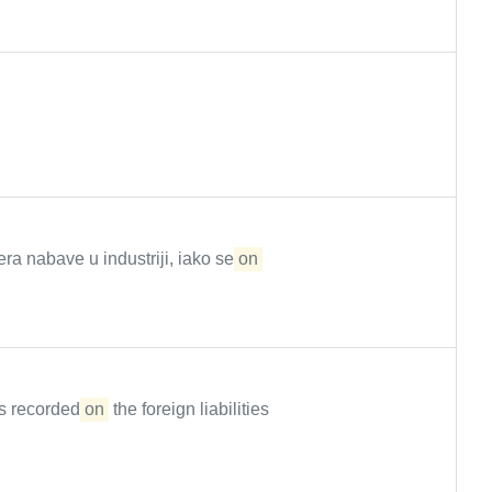
a nabave u industriji, iako se
on
is recorded
on
the foreign liabilities