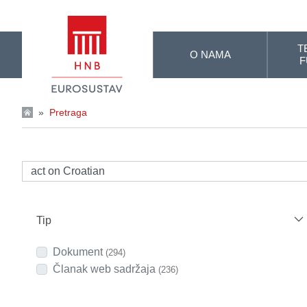
Skip to Main Content
T
O NAMA
F
»
Pretraga
Tip
Dokument
(294)
Članak web sadržaja
(236)