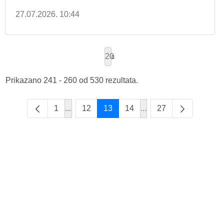
27.07.2026. 10:44
20
Prikazano 241 - 260 od 530 rezultata.
1
...
12
13
14
...
27
Intermediate Pages Use TAB to navigate.
Intermediate Pages Us