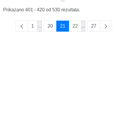
Prikazano 401 - 420 od 530 rezultata.
1
...
20
21
22
...
27
Intermediate Pages Use TAB to navigate.
Intermediate Pages Us