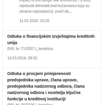
impact of exchange rate shocks
on
...(i kroz
mješoviti dohodak kod kućanstava koja su
stvarno najmodavci), znači da...
11.01.2024. 10:18
Odluka o financijskim izvještajima kreditnih
unija
(NN, br. 71/2007.)_temeljna
14.03.2016. 09:32
Odluka o procjeni primjerenosti
predsjednika uprave, člana uprave,
predsjednika nadzornog odbora, člana
nadzornog odbora i nositelja ključne
funkcije u kreditnoj instituciji
(NN, br. 30/2026.)_temeljna