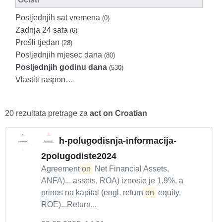
Posljednjih sat vremena
(0)
Zadnja 24 sata
(6)
Prošli tjedan
(28)
Posljednjih mjesec dana
(80)
Posljednjih godinu dana
(530)
Vlastiti raspon…
20 rezultata pretrage za
act on Croatian
h-polugodisnja-informacija-
2polugodiste2024
Agreement
on
Net Financial Assets,
ANFA)....assets, ROA) iznosio je 1,9%, a
prinos na kapital (engl. return
on
equity,
ROE)...Return...