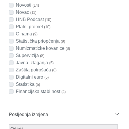
Novosti
(14)
Novac
(11)
HNB Podcast
(10)
Platni promet
(10)
O nama
(9)
Statistička priopćenja
(9)
Numizmaticke kovanice
(8)
Supervizija
(8)
Javna izlaganja
(6)
Zaštita potrošača
(6)
Digitalni euro
(5)
Statistika
(5)
Financijska stabilnost
(4)
Posljednja izmjena
Modified Facet Filter
Očisti