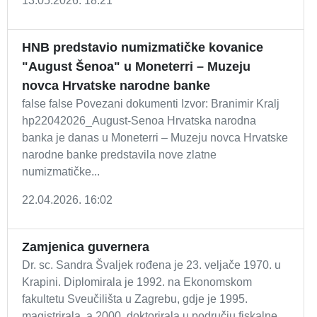
13.05.2026. 18:21
HNB predstavio numizmatičke kovanice
"August Šenoa" u Moneterri – Muzeju
novca Hrvatske narodne banke
false false Povezani dokumenti Izvor: Branimir Kralj
hp22042026_August-Senoa Hrvatska narodna
banka je danas u Moneterri – Muzeju novca Hrvatske
narodne banke predstavila nove zlatne
numizmatičke...
22.04.2026. 16:02
Zamjenica guvernera
Dr. sc. Sandra Švaljek rođena je 23. veljače 1970. u
Krapini. Diplomirala je 1992. na Ekonomskom
fakultetu Sveučilišta u Zagrebu, gdje je 1995.
magistrirala, a 2000. doktorirala u području fiskalne...