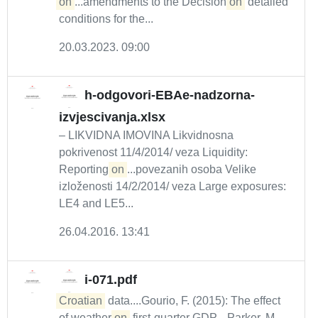
on
...amendments to the Decision
on
detailed
conditions for the...
20.03.2023. 09:00
h-odgovori-EBAe-nadzorna-
izvjescivanja.xlsx
– LIKVIDNA IMOVINA Likvidnosna
pokrivenost 11/4/2014/ veza Liquidity:
Reporting
on
...povezanih osoba Velike
izloženosti 14/2/2014/ veza Large exposures:
LE4 and LE5...
26.04.2016. 13:41
i-071.pdf
Croatian
data....Gourio, F. (2015): The effect
of weather
on
first-quarter GDP....Parker, M.