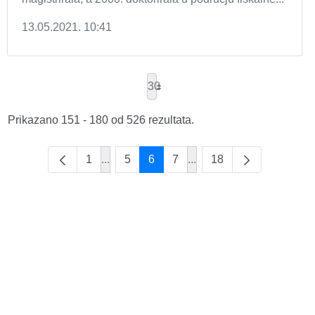
13.05.2021. 10:41
30
Prikazano 151 - 180 od 526 rezultata.
1
...
5
6
7
...
18
Intermediate Pages Use TAB to navigate.
Intermediate Pages Use 