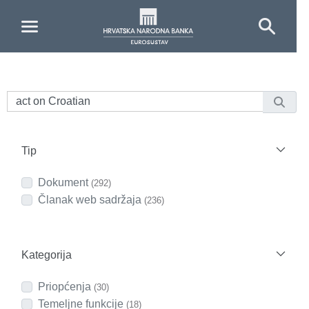
Skip to Main Content
Tip
Dokument
(292)
Članak web sadržaja
(236)
Kategorija
Priopćenja
(30)
Temeljne funkcije
(18)