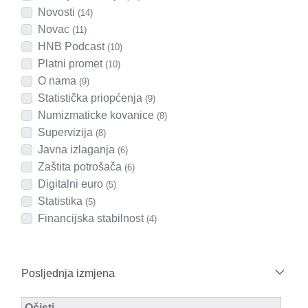
Novosti
(14)
Novac
(11)
HNB Podcast
(10)
Platni promet
(10)
O nama
(9)
Statistička priopćenja
(9)
Numizmaticke kovanice
(8)
Supervizija
(8)
Javna izlaganja
(6)
Zaštita potrošača
(6)
Digitalni euro
(5)
Statistika
(5)
Financijska stabilnost
(4)
Posljednja izmjena
Modified Facet Filter
Očisti