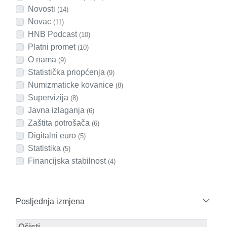
Novosti
(14)
Novac
(11)
HNB Podcast
(10)
Platni promet
(10)
O nama
(9)
Statistička priopćenja
(9)
Numizmaticke kovanice
(8)
Supervizija
(8)
Javna izlaganja
(6)
Zaštita potrošača
(6)
Digitalni euro
(5)
Statistika
(5)
Financijska stabilnost
(4)
Posljednja izmjena
Modified Facet Filter
Očisti