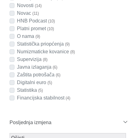
Novosti
(14)
Novac
(11)
HNB Podcast
(10)
Platni promet
(10)
O nama
(9)
Statistička priopćenja
(9)
Numizmaticke kovanice
(8)
Supervizija
(8)
Javna izlaganja
(6)
Zaštita potrošača
(6)
Digitalni euro
(5)
Statistika
(5)
Financijska stabilnost
(4)
Posljednja izmjena
Modified Facet Filter
Očisti