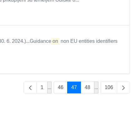
 30. 6. 2024.)...Guidance
on
non EU entities identifiers
1
...
46
47
48
...
106
Intermediate Pages Use TAB to navigate
Intermediate Pages