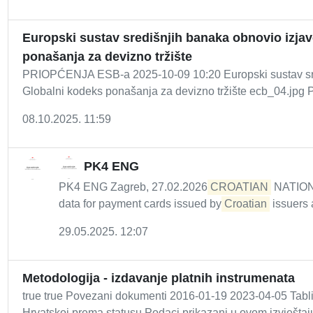
Europski sustav središnjih banaka obnovio izjav
ponašanja za devizno tržište
PRIOPĆENJA ESB-a 2025-10-09 10:20 Europski sustav sredi
Globalni kodeks ponašanja za devizno tržište ecb_04.jpg P
08.10.2025. 11:59
PK4 ENG
PK4 ENG Zagreb, 27.02.2026
CROATIAN
NATIONA
data for payment cards issued by
Croatian
issuers a
29.05.2025. 12:07
Metodologija - izdavanje platnih instrumenata
true true Povezani dokumenti 2016-01-19 2023-04-05 Tabli
Hrvatskoj prema statusu Podaci prikazani u ovom izvještaju