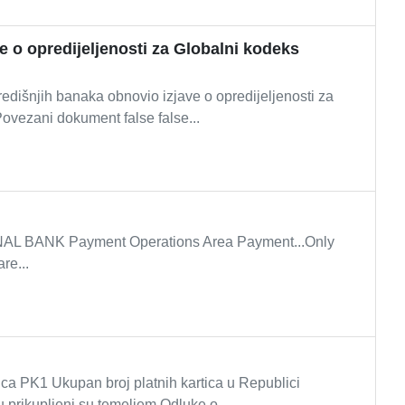
e o opredijeljenosti za Globalni kodeks
šnjih banaka obnovio izjave o opredijeljenosti za
ovezani dokument false false...
L BANK Payment Operations Area Payment...Only
re...
ca PK1 Ukupan broj platnih kartica u Republici
 prikupljeni su temeljem Odluke o...