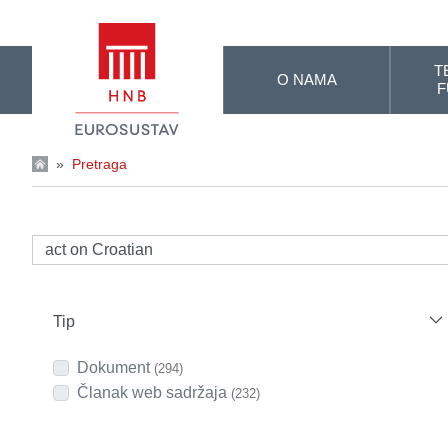
Skip to Main Content
T
O NAMA
F
»
Pretraga
Tip
Dokument
(294)
Članak web sadržaja
(232)