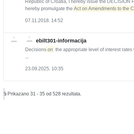
Republic of Croatia, I hereby issue the DECIS
hereby promulgate the
Act on Amendments to the Cre
07.11.2018. 14:52
ebilt301-informacija
Decisions
on
the appropriate level of interest rates
...
23.09.2025. 10:35
5
Prikazano 31 - 35 od 528 rezultata.