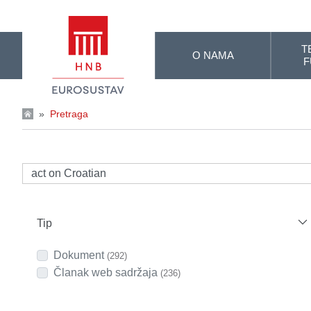
Skip to Main Content
T
O NAMA
F
»
Pretraga
Tip
Dokument
(292)
Članak web sadržaja
(236)