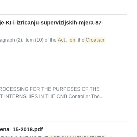
-KI-i-izricanju-supervizijskih-mjera-87-
graph (2), item (10) of the
Act
...
on
the
Croatian
ROCESSING FOR THE PURPOSES OF THE
INTERNSHIPS IN THE CNB Controller The...
jena_15-2018.pdf