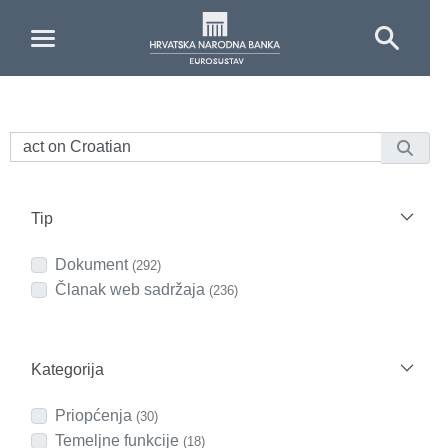
Skip to Main Content
Tip
Dokument
(292)
Članak web sadržaja
(236)
Kategorija
Priopćenja
(30)
Temeljne funkcije
(18)