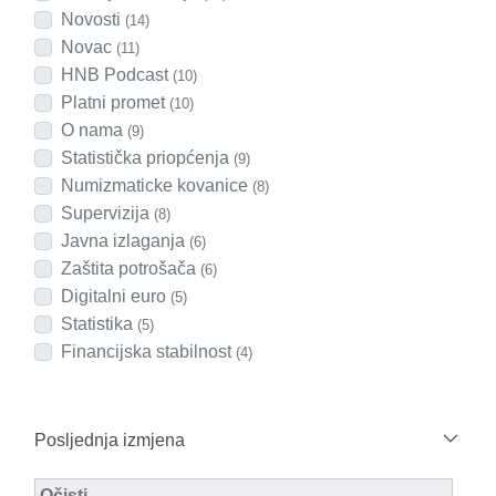
Novosti
(14)
Novac
(11)
HNB Podcast
(10)
Platni promet
(10)
O nama
(9)
Statistička priopćenja
(9)
Numizmaticke kovanice
(8)
Supervizija
(8)
Javna izlaganja
(6)
Zaštita potrošača
(6)
Digitalni euro
(5)
Statistika
(5)
Financijska stabilnost
(4)
Posljednja izmjena
Modified Facet Filter
Očisti