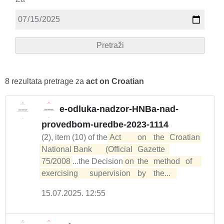
Pretraži
8 rezultata pretrage za
act on Croatian
e-odluka-nadzor-HNBa-nad-
provedbom-uredbe-2023-1114
(2), item (10) of the
Act	on	the	Croatian	

National	Bank	(Official	Gazette	
75/2008
...the Decision
on	the	method	of	
exercising	supervision	by	the...  
15.07.2025. 12:55