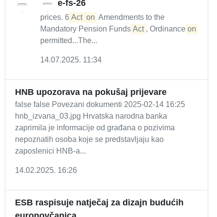
e-fs-26
prices. 6
Act
on
Amendments to the
Mandatory Pension Funds
Act
, Ordinance
on
permitted...The...
14.07.2025. 11:34
HNB upozorava na pokušaj prijevare
false false Povezani dokumenti 2025-02-14 16:25
hnb_izvana_03.jpg Hrvatska narodna banka
zaprimila je informacije od građana o pozivima
nepoznatih osoba koje se predstavljaju kao
zaposlenici HNB-a...
14.02.2025. 16:26
ESB raspisuje natječaj za dizajn budućih
euronovčanica