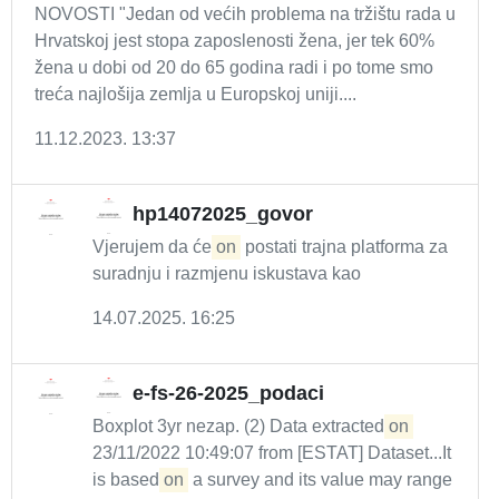
NOVOSTI "Jedan od većih problema na tržištu rada u
Hrvatskoj jest stopa zaposlenosti žena, jer tek 60%
žena u dobi od 20 do 65 godina radi i po tome smo
treća najlošija zemlja u Europskoj uniji....
11.12.2023. 13:37
hp14072025_govor
Vjerujem da će
on
postati trajna platforma za
suradnju i razmjenu iskustava kao
14.07.2025. 16:25
e-fs-26-2025_podaci
Boxplot 3yr nezap. (2) Data extracted
on
23/11/2022 10:49:07 from [ESTAT] Dataset...It
is based
on
a survey and its value may range