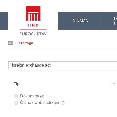
Skip to Main Content
T
O NAMA
F
»
Pretraga
Tip
Dokument
(4)
Članak web sadržaja
(1)