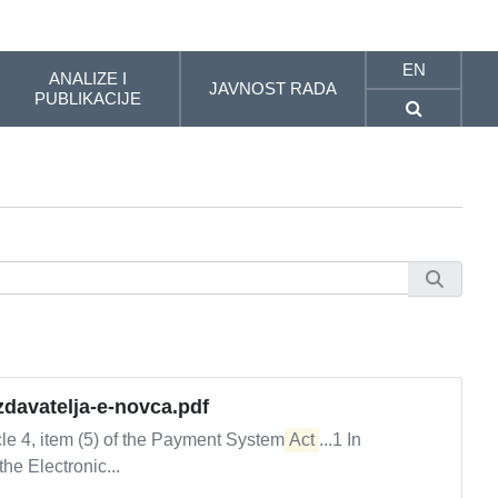
EN
ANALIZE I
JAVNOST RADA
PUBLIKACIJE
izdavatelja-e-novca.pdf
le 4, item (5) of the Payment System
Act
...1 In
the Electronic...