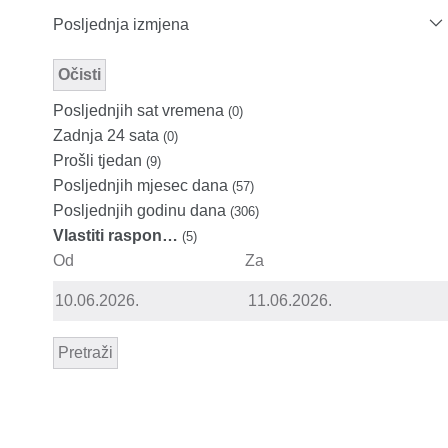
Posljednja izmjena
Očisti
Modified Facet Filter
Posljednjih sat vremena
(0)
Zadnja 24 sata
(0)
Prošli tjedan
(9)
Posljednjih mjesec dana
(57)
Posljednjih godinu dana
(306)
Vlastiti raspon…
(5)
Od
Za
Pretraži