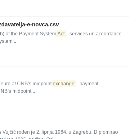
izdavatelja-e-novca.csv
d (b) of the Payment System
Act
...services (in accordance
ystem...
n euro at CNB's midpoint
exchange
...payment
CNB's midpoint...
Vujčić rođen je 2. lipnja 1964. u Zagrebu. Diplomirao