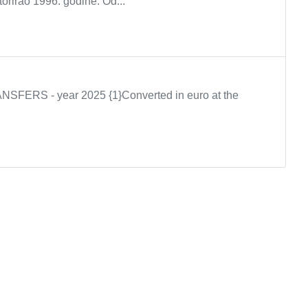
orirao 1996. godine. Od...
S - year 2025 {1}Converted in euro at the