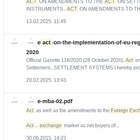
ACT
ON AMENDMENTS TO THE
ACT
ON SETTL
INSTRUMENTS...
ACT
ON AMENDMENTS TO THE
13.02.2025. 11:49
e-
act
-on-the-implementation-of-eu-r
2020
Official Gazette 118/2020 (28 October 2020),
Act
on
Settlement...SETTLEMENT SYSTEMS I hereby prom
20.02.2025. 13:43
e-mba-02.pdf
Act
as well as the amendments to the
Foreign Exch
Act
....
exchange
market as net buyers of...
30.06.2015. 14:23