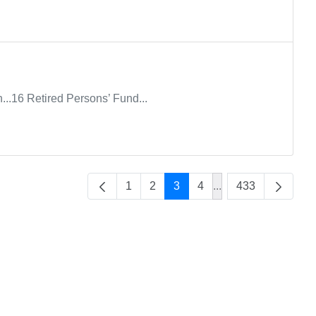
...16 Retired Persons’ Fund...
1
2
3
4
...
433
Intermediate Pages