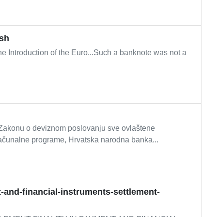
ash
he Introduction of the Euro...Such a banknote was not a
akonu o deviznom poslovanju sve ovlaštene
računalne programe, Hrvatska narodna banka...
t-and-financial-instruments-settlement-