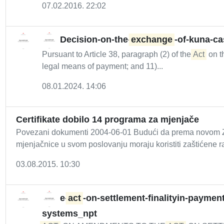
07.02.2016. 22:02
Decision-on-the-
exchange
-of-kuna-c
Pursuant to Article 38, paragraph (2) of the
Act
on t
legal means of payment; and 11)...
08.01.2024. 14:06
Certifikate dobilo 14 programa za mjenjače
Povezani dokumenti 2004-06-01 Budući da prema novom Z
mjenjačnice u svom poslovanju moraju koristiti zaštićene 
03.08.2015. 10:30
e-
act
-on-settlement-finalityin-paymen
systems_npt