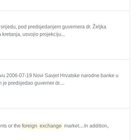
 srijedu, pod predsjedanjem guvernera dr. Željka
retanja, usvojio projekciju...
avu 2006-07-19 Novi Savjet Hrvatske narodne banke u
m je predsjedao guverner dr....
ents or the
foreign
exchange
market....In addition,