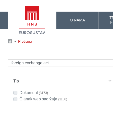
Skip to Main Content
T
O NAMA
F
»
Pretraga
Tip
Dokument
(3173)
Članak web sadržaja
(1150)