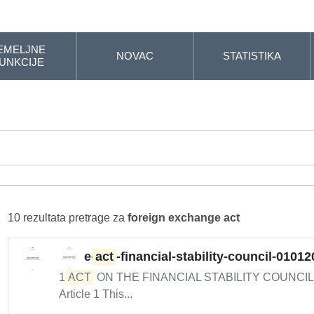
EMELJNE
NOVAC
STATISTIKA
UNKCIJE
10 rezultata pretrage za
foreign exchange act
e-
act
-financial-stability-council-0101
1
ACT
ON THE FINANCIAL STABILITY COUNCIL I 
Article 1 This...