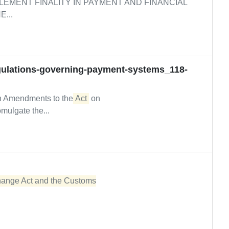
EMENT FINALITY IN PAYMENT AND FINANCIAL
...
egulations-governing-payment-systems_118-
 Amendments to the
Act
on
ulgate the...
ange Act and the Customs
