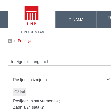
Skip to Main Content
T
O NAMA
F
»
Pretraga
Posljednja izmjena
Očisti
Modified Facet Filter
Posljednjih sat vremena
(0)
Zadnja 24 sata
(2)