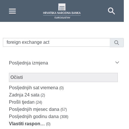
Skip to Main Content
Posljednja izmjena
Modified Facet Filter
Očisti
Posljednjih sat vremena
(0)
Zadnja 24 sata
(2)
Prošli tjedan
(24)
Posljednjih mjesec dana
(57)
Posljednjih godinu dana
(308)
Vlastiti raspon…
(0)