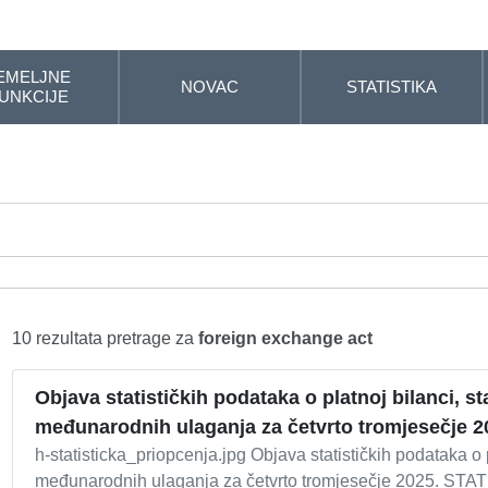
EMELJNE
NOVAC
STATISTIKA
UNKCIJE
10 rezultata pretrage za
foreign exchange act
Objava statističkih podataka o platnoj bilanci, 
međunarodnih ulaganja za četvrto tromjesečje 2
h-statisticka_priopcenja.jpg Objava statističkih podataka o 
međunarodnih ulaganja za četvrto tromjesečje 2025. ST