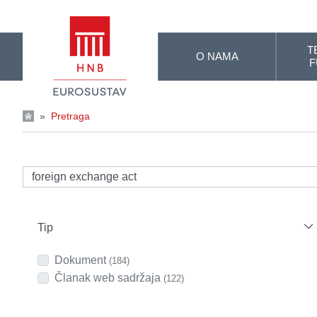
Skip to Main Content
T
O NAMA
F
»
Pretraga
Tip
Dokument
(184)
Članak web sadržaja
(122)