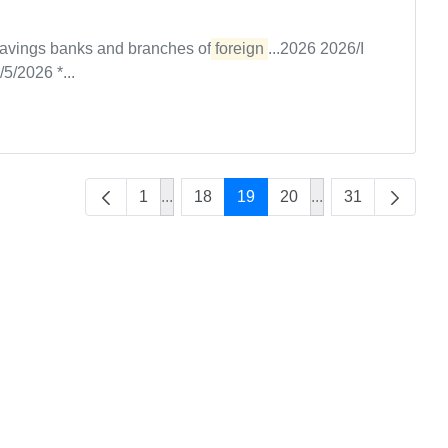
 savings banks and branches of
foreign
...2026 2026/I
5/2026 *...
1
...
18
19
20
...
31
Intermediate Pages Use TAB to navigat
Intermediate Page