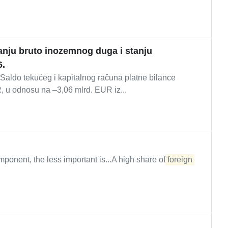
stanju bruto inozemnog duga i stanju
6.
Saldo tekućeg i kapitalnog računa platne bilance
, u odnosu na –3,06 mlrd. EUR iz...
onent, the less important is...A high share of
foreign