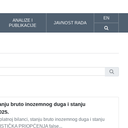
EN
ANALIZE I
JAVNOST RADA
PUBLIKACIJE
stanju bruto inozemnog duga i stanju
025.
platnoj bilanci, stanju bruto inozemnog duga i stanju
ATISTIČKA PRIOPĆENJA false...