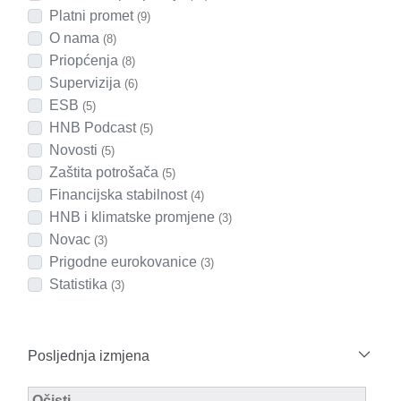
Platni promet
(9)
O nama
(8)
Priopćenja
(8)
Supervizija
(6)
ESB
(5)
HNB Podcast
(5)
Novosti
(5)
Zaštita potrošača
(5)
Financijska stabilnost
(4)
HNB i klimatske promjene
(3)
Novac
(3)
Prigodne eurokovanice
(3)
Statistika
(3)
Posljednja izmjena
Modified Facet Filter
Očisti