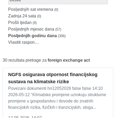
Posljednjih sat vremena
(0)
Zadnja 24 sata
(0)
Prošli tjedan
(9)
Posljednjih mjesec dana
(57)
Posljednjih godinu dana
(306)
Vlastiti raspon…
30 rezultata pretrage za
foreign exchange act
NGFS osigurava otpornost financijskog
sustava na klimatske rizike
Povezani dokumenti hn12052026 false false 14:10
2026-05-12 "Klimatske promjene uzrokuju strukturne
promjene u gospodarstvu i dovode do znatnih
financijskih rizika, fizičkih i tranzicijskih, stoga...
12.05.2026. 14:07