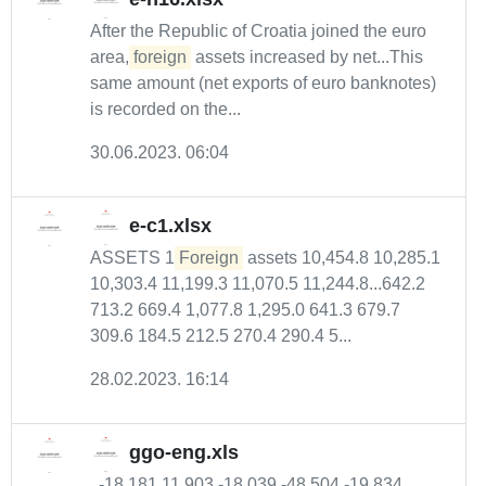
After the Republic of Croatia joined the euro
area,
foreign
assets increased by net...This
same amount (net exports of euro banknotes)
is recorded on the...
30.06.2023. 06:04
e-c1.xlsx
ASSETS 1
Foreign
assets 10,454.8 10,285.1
10,303.4 11,199.3 11,070.5 11,244.8...642.2
713.2 669.4 1,077.8 1,295.0 641.3 679.7
309.6 184.5 212.5 270.4 290.4 5...
28.02.2023. 16:14
ggo-eng.xls
. -18,181 11,903 -18,039 -48,504 -19,834