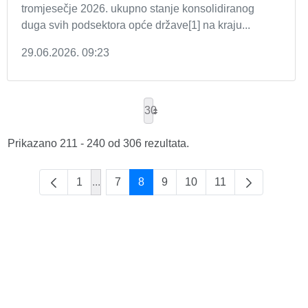
tromjesečje 2026. ukupno stanje konsolidiranog
duga svih podsektora opće države[1] na kraju...
29.06.2026. 09:23
30
Prikazano 211 - 240 od 306 rezultata.
1
...
7
8
9
10
11
Intermediate Pages Use TAB to navigate.