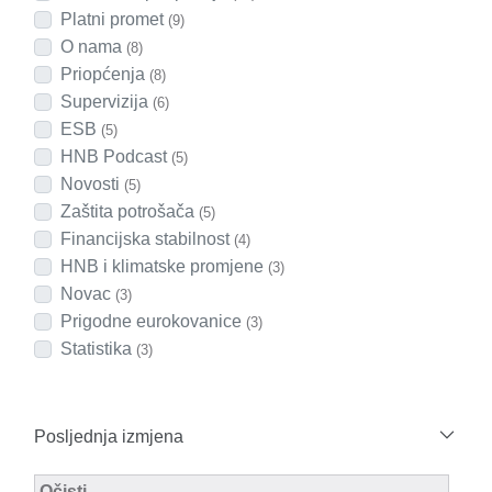
Platni promet
(9)
O nama
(8)
Priopćenja
(8)
Supervizija
(6)
ESB
(5)
HNB Podcast
(5)
Novosti
(5)
Zaštita potrošača
(5)
Financijska stabilnost
(4)
HNB i klimatske promjene
(3)
Novac
(3)
Prigodne eurokovanice
(3)
Statistika
(3)
Posljednja izmjena
Modified Facet Filter
Očisti