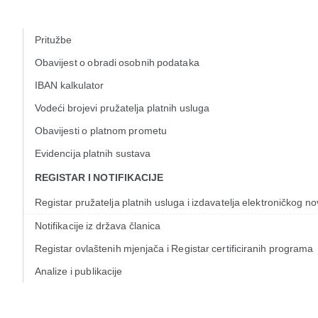
Skip to Main Content
Pritužbe
Obavijest o obradi osobnih podataka
IBAN kalkulator
Vodeći brojevi pružatelja platnih usluga
Obavijesti o platnom prometu
Evidencija platnih sustava
REGISTAR I NOTIFIKACIJE
Registar pružatelja platnih usluga i izdavatelja elektroničkog n
Notifikacije iz država članica
Registar ovlaštenih mjenjača i Registar certificiranih programa
Analize i publikacije