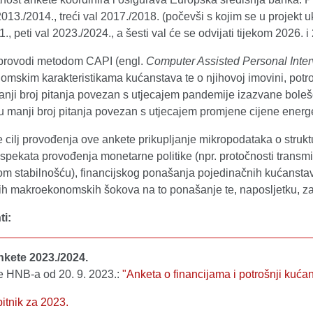
2013./2014., treći val 2017./2018. (počevši s kojim se u projekt u
., peti val 2023./2024., a šesti val će se odvijati tijekom 2026. 
provodi metodom CAPI (engl.
Computer Assisted Personal Inte
mskim karakteristikama kućanstava te o njihovoj imovini, potrošn
anji broj pitanja povezan s utjecajem pandemije izazvane boleš
 manji broj pitanja povezan s utjecajem promjene cijene energe
 cilj provođenja ove ankete prikupljanje mikropodataka o strukt
 aspekata provođenja monetarne politike (npr. protočnosti tran
kom stabilnošću), financijskog ponašanja pojedinačnih kućansta
ih makroekonomskih šokova na to ponašanje te, naposljetku, 
i:
ankete 2023./2024.
e HNB-a od 20. 9. 2023.:
"Anketa o financijama i potrošnji kuća
itnik za 2023.