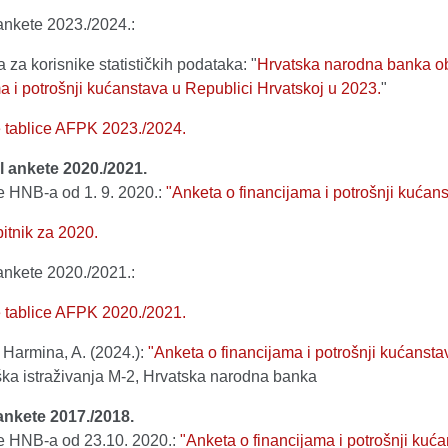
ankete 2023./2024.:
a za korisnike statističkih podataka: "
Hrvatska narodna banka obja
a i potrošnji kućanstava u Republici Hrvatskoj u 2023.
"
e tablice AFPK 2023./2024.
al ankete 2020./2021.
e HNB-a od 1. 9. 2020.:
"Anketa o financijama i potrošnji kućan
itnik za 2020.
ankete 2020./2021.:
e tablice AFPK 2020./2021.
 i Harmina, A. (2024.):
"Anketa o financijama i potrošnji kućanst
ka istraživanja M-2, Hrvatska narodna banka
 ankete 2017./2018.
e HNB-a od 23.10. 2020.:
"Anketa o financijama i potrošnji kuć