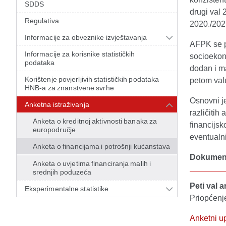
SDDS
drugi val 
Regulativa
2020./2021
Informacije za obveznike izvještavanja
AFPK se 
Informacije za korisnike statističkih
socioekono
podataka
dodan i m
Korištenje povjerljivih statističkih podataka
petom valu
HNB-a za znanstvene svrhe
Osnovni je
Anketna istraživanja
različitih
Anketa o kreditnoj aktivnosti banaka za
financijs
europodručje
eventualn
Anketa o financijama i potrošnji kućanstava
Dokument
Anketa o uvjetima financiranja malih i
srednjih poduzeća
Peti val 
Eksperimentalne statistike
Priopćenj
Anketni up