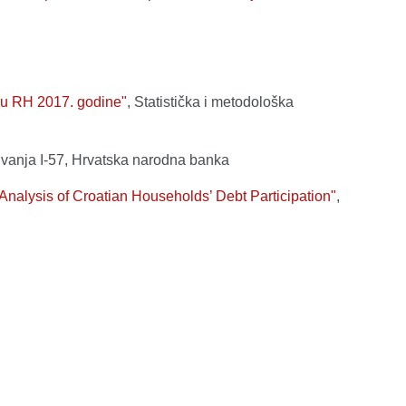
a u RH 2017. godine"
, Statistička i metodološka
aživanja I-57, Hrvatska narodna banka
nalysis of Croatian Households’ Debt Participation"
,