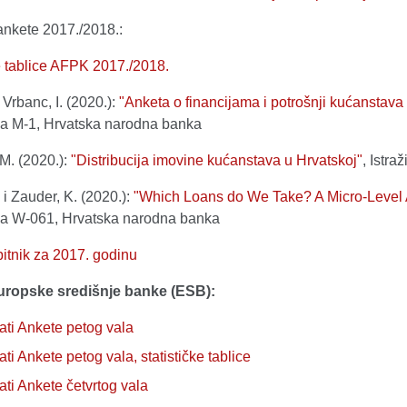
ankete 2017./2018.:
e tablice AFPK 2017./2018.
i Vrbanc, I. (2020.):
"Anketa o financijama i potrošnji kućanstav
nja M-1, Hrvatska narodna banka
M. (2020.):
"Distribucija imovine kućanstava u Hrvatskoj"
, Istr
i Zauder, K. (2020.):
"Which Loans do We Take? A Micro-Level A
nja W-061, Hrvatska narodna banka
itnik za 2017. godinu
uropske središnje banke (ESB):
ati Ankete petog vala
ati Ankete petog vala, statističke tablice
ati Ankete četvrtog vala