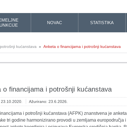
EMELJNE
NOVAC
STATISTIKA
UNKCIJE
 potrošnji kućanstava
»
Anketa o financijama i potrošnji kućanstava
 o financijama i potrošnji kućanstava
: 23.10.2020.
Ažurirano: 23.6.2026.
inancijama i potrošnji kućanstava (AFPK) znanstvena je anketa o
vake tri godine harmonizirano provodi u zemljama europodručja
nost ankete koordinira i osigurava Europska središnja banka. Pr