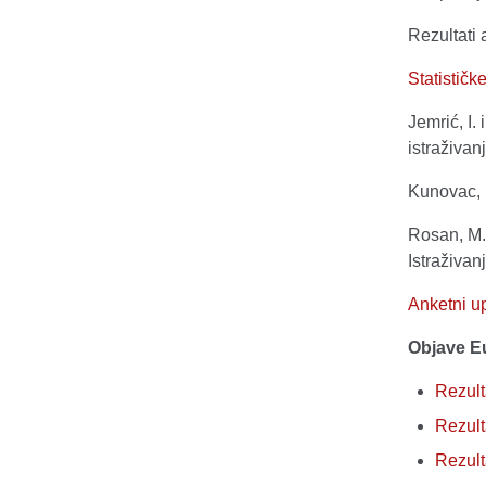
Rezultati 
Statističk
Jemrić, I. 
istraživa
Kunovac, 
Rosan, M. 
Istraživa
Anketni up
Objave E
Rezult
Rezult
Rezult