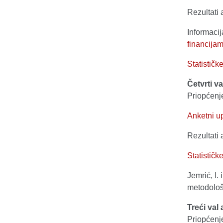
Rezultati 
Informacij
financijam
Statističk
Četvrti v
Priopćenj
Anketni up
Rezultati 
Statističk
Jemrić, I.
metodološ
Treći val
Priopćenj