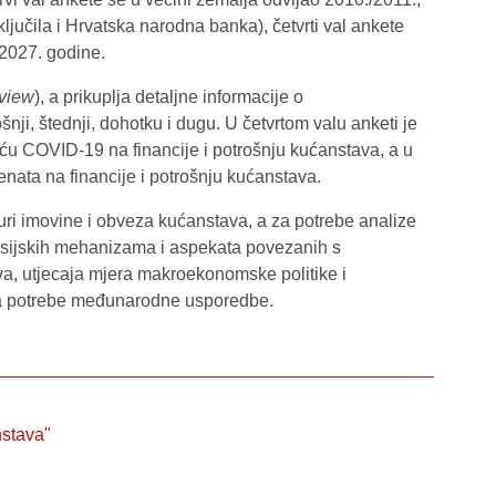
ključila i Hrvatska narodna banka), četvrti val ankete
i 2027. godine.
rview
), a prikuplja detaljne informacije o
ji, štednji, dohotku i dugu. U četvrtom valu anketi je
ću COVID-19 na financije i potrošnju kućanstava, a u
nata na financije i potrošnju kućanstava.
uri imovine i obveza kućanstava, a za potrebe analize
smisijskih mehanizama i aspekata povezanih s
va, utjecaja mjera makroekonomske politike i
za potrebe međunarodne usporedbe.
nstava"