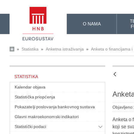
Skip to Main Content
T
O NAMA
F
»
Statistika
»
Anketna istraživanja
»
Anketa o financijama i
STATISTIKA
Kalendar objava
Anketa
Statistička priopćenja
Pokazatelji poslovanja bankovnog sustava
Objavljeno
Glavni makroekonomski indikatori
Anketa o f
Statistički podaci
koji se s
konzistent