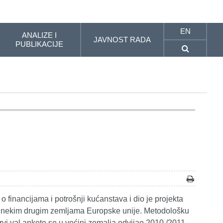
EN
ANALIZE I
JAVNOST RADA
PUBLIKACIJE
 financijama i potrošnji kućanstava i dio je projekta
 i nekim drugim zemljama Europske unije. Metodološku
vi val ankete se u većini zemalja odvijao 2010./2011.,