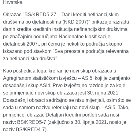
Hrvatske.
Obrazac "BS/KRED5-27 – Dani krediti nefinancijskim
društvima po djelatnostima (NKD 2007)" prikazuje razradu
danih kredita kreditnih institucija nefinancijskim društvima
po značajnim područjima Nacionalne klasifikacije
djelatnosti 2007., pri čemu je nekoliko područja skupno
iskazano pod stavkom "Sva preostala područja relevantna
za nefinancijska društva".
Kao posljedica toga, kreiran je novi skup obrazaca u
Agregiranom statističkom izvješću – ASI5, koji je zamijenio
dosadašnji skup ASI4. Prvo izvještajno razdoblje za koje
se primjenjuje novi skup obrazaca jest 30. rujna 2021.
Dosadašnji obrasci sadržajno se nisu mijenjali, osim što se
sada u samom nazivu referiraju na novi skup – ASI5. Tako,
primjerice, obrazac Detaljan kreditni portfelj sada nosi
naziv: BS/KRED5-7 (zaključno s 30. lipnja 2021. nosio je
naziv BS/KRED4-7).