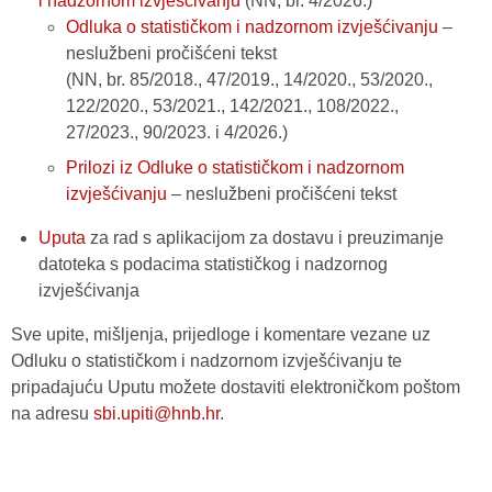
i nadzornom izvješćivanju
(NN, br. 4/2026.)
Odluka o statističkom i nadzornom izvješćivanju
–
neslužbeni pročišćeni tekst
(NN, br. 85/2018., 47/2019., 14/2020., 53/2020.,
122/2020., 53/2021., 142/2021., 108/2022.,
27/2023., 90/2023. i 4/2026.)
Prilozi iz Odluke o statističkom i nadzornom
izvješćivanju
– neslužbeni pročišćeni tekst
Uputa
za rad s aplikacijom za dostavu i preuzimanje
datoteka s podacima statističkog i nadzornog
izvješćivanja
Sve upite, mišljenja, prijedloge i komentare vezane uz
Odluku o statističkom i nadzornom izvješćivanju te
pripadajuću Uputu možete dostaviti elektroničkom poštom
na adresu
sbi.upiti@hnb.hr
.