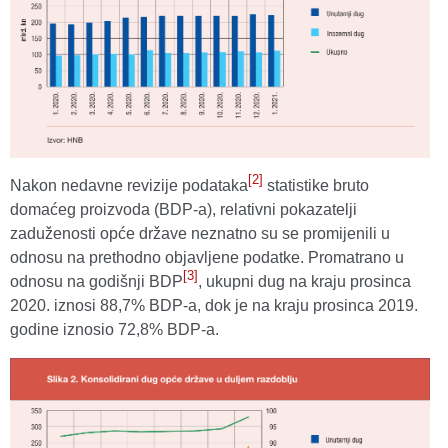
[2]
Nakon nedavne revizije podataka
statistike bruto
domaćeg proizvoda (BDP-a), relativni pokazatelji
zaduženosti opće države neznatno su se promijenili u
odnosu na prethodno objavljene podatke. Promatrano u
[3]
odnosu na godišnji BDP
, ukupni dug na kraju prosinca
2020. iznosi 88,7% BDP-a, dok je na kraju prosinca 2019.
godine iznosio 72,8% BDP-a.