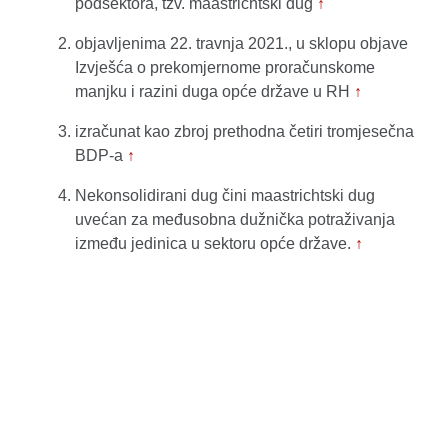
podsektora, tzv. maastrichtski dug
↑
objavljenima 22. travnja 2021., u sklopu objave
Izvješća o prekomjernome proračunskome
manjku i razini duga opće države u RH
↑
izračunat kao zbroj prethodna četiri tromjesečna
BDP-a
↑
Nekonsolidirani dug čini maastrichtski dug
uvećan za međusobna dužnička potraživanja
između jedinica u sektoru opće države.
↑