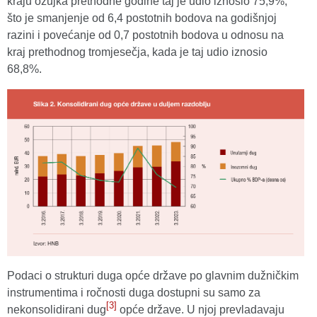
kraju ožujka prethodne godine taj je udio iznosio 75,9%,
što je smanjenje od 6,4 postotnih bodova na godišnjoj
razini i povećanje od 0,7 postotnih bodova u odnosu na
kraj prethodnog tromjesečja, kada je taj udio iznosio
68,8%.
Podaci o strukturi duga opće države po glavnim dužničkim
instrumentima i ročnosti duga dostupni su samo za
[3]
nekonsolidirani dug
opće države. U njoj prevladavaju