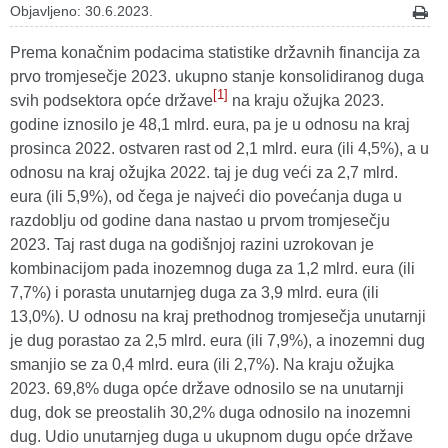
Objavljeno: 30.6.2023.
Prema konačnim podacima statistike državnih financija za
prvo tromjesečje 2023. ukupno stanje konsolidiranog duga
[1]
svih podsektora opće države
na kraju ožujka 2023.
godine iznosilo je 48,1 mlrd. eura, pa je u odnosu na kraj
prosinca 2022. ostvaren rast od 2,1 mlrd. eura (ili 4,5%), a u
odnosu na kraj ožujka 2022. taj je dug veći za 2,7 mlrd.
eura (ili 5,9%), od čega je najveći dio povećanja duga u
razdoblju od godine dana nastao u prvom tromjesečju
2023. Taj rast duga na godišnjoj razini uzrokovan je
kombinacijom pada inozemnog duga za 1,2 mlrd. eura (ili
7,7%) i porasta unutarnjeg duga za 3,9 mlrd. eura (ili
13,0%). U odnosu na kraj prethodnog tromjesečja unutarnji
je dug porastao za 2,5 mlrd. eura (ili 7,9%), a inozemni dug
smanjio se za 0,4 mlrd. eura (ili 2,7%). Na kraju ožujka
2023. 69,8% duga opće države odnosilo se na unutarnji
dug, dok se preostalih 30,2% duga odnosilo na inozemni
dug. Udio unutarnjeg duga u ukupnom dugu opće države