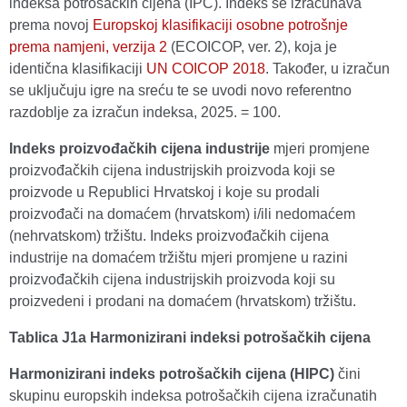
indeksa potrošačkih cijena (IPC). Indeks se izračunava
prema novoj
Europskoj klasifikaciji osobne potrošnje
prema namjeni, verzija 2
(ECOICOP, ver. 2), koja je
identična klasifikaciji
UN COICOP 2018
. Također, u izračun
se uključuju igre na sreću te se uvodi novo referentno
razdoblje za izračun indeksa, 2025. = 100.
Indeks proizvođačkih cijena industrije
mjeri promjene
proizvođačkih cijena industrijskih proizvoda koji se
proizvode u Republici Hrvatskoj i koje su prodali
proizvođači na domaćem (hrvatskom) i/ili nedomaćem
(nehrvatskom) tržištu. Indeks proizvođačkih cijena
industrije na domaćem tržištu mjeri promjene u razini
proizvođačkih cijena industrijskih proizvoda koji su
proizvedeni i prodani na domaćem (hrvatskom) tržištu.
Tablica J1a Harmonizirani indeksi potrošačkih cijena
Harmonizirani indeks potrošačkih cijena (HIPC)
čini
skupinu europskih indeksa potrošačkih cijena izračunatih