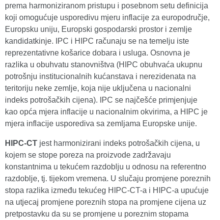
prema harmoniziranom pristupu i posebnom setu definicija
koji omogućuje usporedivu mjeru inflacije za europodručje,
Europsku uniju, Europski gospodarski prostor i zemlje
kandidatkinje. IPC i HIPC računaju se na temelju iste
reprezentativne košarice dobara i usluga. Osnovna je
razlika u obuhvatu stanovništva (HIPC obuhvaća ukupnu
potrošnju institucionalnih kućanstava i nerezidenata na
teritoriju neke zemlje, koja nije uključena u nacionalni
indeks potrošačkih cijena). IPC se najčešće primjenjuje
kao opća mjera inflacije u nacionalnim okvirima, a HIPC je
mjera inflacije usporediva sa zemljama Europske unije.
HIPC-CT
jest harmonizirani indeks potrošačkih cijena, u
kojem se stope poreza na proizvode zadržavaju
konstantnima u tekućem razdoblju u odnosu na referentno
razdoblje, tj. tijekom vremena. U slučaju promjene poreznih
stopa razlika između tekućeg HIPC-CT-a i HIPC-a upućuje
na utjecaj promjene poreznih stopa na promjene cijena uz
pretpostavku da su se promjene u poreznim stopama