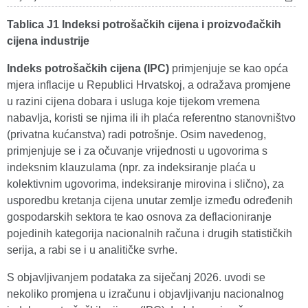
Tablica J1 Indeksi potrošačkih cijena i proizvođačkih
cijena industrije
Indeks potrošačkih cijena (IPC)
primjenjuje se kao opća
mjera inflacije u Republici Hrvatskoj, a odražava promjene
u razini cijena dobara i usluga koje tijekom vremena
nabavlja, koristi se njima ili ih plaća referentno stanovništvo
(privatna kućanstva) radi potrošnje. Osim navedenog,
primjenjuje se i za očuvanje vrijednosti u ugovorima s
indeksnim klauzulama (npr. za indeksiranje plaća u
kolektivnim ugovorima, indeksiranje mirovina i slično), za
usporedbu kretanja cijena unutar zemlje između određenih
gospodarskih sektora te kao osnova za deflacioniranje
pojedinih kategorija nacionalnih računa i drugih statističkih
serija, a rabi se i u analitičke svrhe.
S objavljivanjem podataka za siječanj 2026. uvodi se
nekoliko promjena u izračunu i objavljivanju nacionalnog