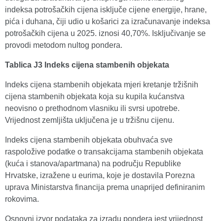
indeksa potrošačkih cijena isključe cijene energije, hrane,
pića i duhana, čiji udio u košarici za izračunavanje indeksa
potrošačkih cijena u 2025. iznosi 40,70%. Isključivanje se
provodi metodom nultog pondera.
Tablica J3 Indeks cijena stambenih objekata
Indeks cijena stambenih objekata mjeri kretanje tržišnih
cijena stambenih objekata koja su kupila kućanstva
neovisno o prethodnom vlasniku ili svrsi upotrebe.
Vrijednost zemljišta uključena je u tržišnu cijenu.
Indeks cijena stambenih objekata obuhvaća sve
raspoložive podatke o transakcijama stambenih objekata
(kuća i stanova/apartmana) na području Republike
Hrvatske, izražene u eurima, koje je dostavila Porezna
uprava Ministarstva financija prema unaprijed definiranim
rokovima.
Osnovni izvor podataka za izradu pondera jest vrijednost