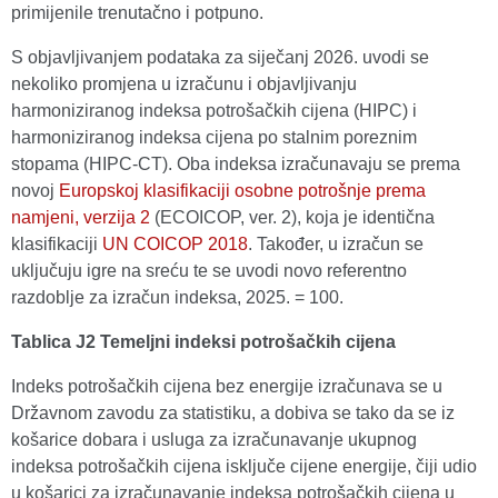
primijenile trenutačno i potpuno.
S objavljivanjem podataka za siječanj 2026. uvodi se
nekoliko promjena u izračunu i objavljivanju
harmoniziranog indeksa potrošačkih cijena (HIPC) i
harmoniziranog indeksa cijena po stalnim poreznim
stopama (HIPC-CT). Oba indeksa izračunavaju se prema
novoj
Europskoj klasifikaciji osobne potrošnje prema
namjeni, verzija 2
(ECOICOP, ver. 2), koja je identična
klasifikaciji
UN COICOP 2018
. Također, u izračun se
uključuju igre na sreću te se uvodi novo referentno
razdoblje za izračun indeksa, 2025. = 100.
Tablica J2 Temeljni indeksi potrošačkih cijena
Indeks potrošačkih cijena bez energije izračunava se u
Državnom zavodu za statistiku, a dobiva se tako da se iz
košarice dobara i usluga za izračunavanje ukupnog
indeksa potrošačkih cijena isključe cijene energije, čiji udio
u košarici za izračunavanje indeksa potrošačkih cijena u