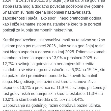
2024. na 14,1% u 2025., a procjenjuje se da bi se godišnja
stopa rasta mogla dodatno povećati početkom ove godine.
Snažnom su rastu cijena pridonijeli nastavak rasta
zaposlenosti i plaća, iako sporiji nego prethodnih godina,
kao i niže kamatne stope na stambene kredite te porezni
poticaji za kupnju stambenih nekretnina.
Krediti poduzećima i stanovništvu rasli su relativno snažno
tijekom prvih pet mjeseci 2026., iako se na godišnjoj razini
rast blago usporio u odnosu na kraj 2025. Pritom se zamah
stambenih kredita usporio s 13,9% u prosincu 2025. na
12,7% u svibnju, a gotovinskih nenamjenskih kredita
istodobno se više nego udvostručio, sa 6,3% na 15,2%, što
su potaknule i promotivne ponude bankovnih kamatnih
stopa. Na godišnjoj se razini rast kredita stanovništvu
usporio s 13,1% u prosincu na 11,9 % u svibnju, pri čemu je
rast gotovinskih nenamjenskih kredita oslabio s 11,3% na
10,0%, a stambenih kredita s 15,5% na 14,4%.
Usporavanje na godišnjoj razini odražava bazne učinke,