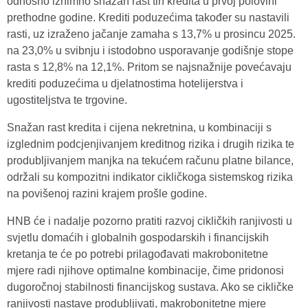
odnosno iznimno snažan rast tih kredita u prvoj polovini
prethodne godine. Krediti poduzećima također su nastavili
rasti, uz izraženo jačanje zamaha s 13,7% u prosincu 2025.
na 23,0% u svibnju i istodobno usporavanje godišnje stope
rasta s 12,8% na 12,1%. Pritom se najsnažnije povećavaju
krediti poduzećima u djelatnostima hotelijerstva i
ugostiteljstva te trgovine.
Snažan rast kredita i cijena nekretnina, u kombinaciji s
izglednim podcjenjivanjem kreditnog rizika i drugih rizika te
produbljivanjem manjka na tekućem računu platne bilance,
održali su kompozitni indikator cikličkoga sistemskog rizika
na povišenoj razini krajem prošle godine.
HNB će i nadalje pozorno pratiti razvoj cikličkih ranjivosti u
svjetlu domaćih i globalnih gospodarskih i financijskih
kretanja te će po potrebi prilagođavati makrobonitetne
mjere radi njihove optimalne kombinacije, čime pridonosi
dugoročnoj stabilnosti financijskog sustava. Ako se cikličke
ranjivosti nastave produbljivati, makrobonitetne mjere