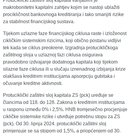
Protuciklički zaštitni sloj kapitala varijabilni je
makrobonitetni kapitalni zahtjev kojim se nastoji ublažiti
procikličnost bankovnoga kreditiranja i tako smanjiti rizike
za stabilnost financijskog sustava.
Tijekom uzlazne faze financijskog ciklusa raste i izloženost
cikličkim sistemskim rizicima, koji obično postanu vidljivi
tek kada se ciklus preokrene. Izgradnja protucikličkoga
zaštitnog sloja u uzlaznoj fazi ciklusa osigurava
pravodobno izdvajanje dodatnoga kapitala koji tijekom
silazne faze ciklusa ili u slučaju iznenadnog izbijanja krize
olakšava kreditnim institucijama apsorpciju gubitaka i
očuvanje kreditne aktivnosti.
Protuciklički zaštitni sloj kapitala ZS (pck) uređuje se
člancima od 118. do 128. Zakona o kreditnim institucijama
u rasponu između 0% i 2,5%. HNB tromjesečno procjenjuje
cikličke sistemske rizike i utvrđuje potrebnu stopu za ZS
(pck). Od 30. lipnja 2024. protuciklički zaštitni sloj
primjenjuje se sa stopom od 1,5%, a priopćenjem od 30.