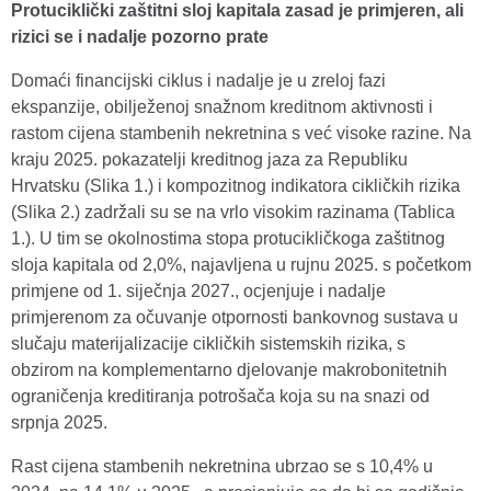
Protuciklički zaštitni sloj kapitala zasad je primjeren, ali
rizici se i nadalje pozorno prate
Domaći financijski ciklus i nadalje je u zreloj fazi
ekspanzije, obilježenoj snažnom kreditnom aktivnosti i
rastom cijena stambenih nekretnina s već visoke razine. Na
kraju 2025. pokazatelji kreditnog jaza za Republiku
Hrvatsku (Slika 1.) i kompozitnog indikatora cikličkih rizika
(Slika 2.) zadržali su se na vrlo visokim razinama (Tablica
1.). U tim se okolnostima stopa protucikličkoga zaštitnog
sloja kapitala od 2,0%, najavljena u rujnu 2025. s početkom
primjene od 1. siječnja 2027., ocjenjuje i nadalje
primjerenom za očuvanje otpornosti bankovnog sustava u
slučaju materijalizacije cikličkih sistemskih rizika, s
obzirom na komplementarno djelovanje makrobonitetnih
ograničenja kreditiranja potrošača koja su na snazi od
srpnja 2025.
Rast cijena stambenih nekretnina ubrzao se s 10,4% u