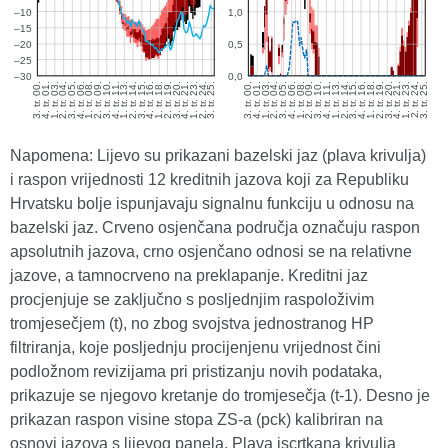
Napomena: Lijevo su prikazani bazelski jaz (plava krivulja)
i raspon vrijednosti 12 kreditnih jazova koji za Republiku
Hrvatsku bolje ispunjavaju signalnu funkciju u odnosu na
bazelski jaz. Crveno osjenčana područja označuju raspon
apsolutnih jazova, crno osjenčano odnosi se na relativne
jazove, a tamnocrveno na preklapanje. Kreditni jaz
procjenjuje se zaključno s posljednjim raspoloživim
tromjesečjem (t), no zbog svojstva jednostranog HP
filtriranja, koje posljednju procijenjenu vrijednost čini
podložnom revizijama pri pristizanju novih podataka,
prikazuje se njegovo kretanje do tromjesečja (t-1). Desno je
prikazan raspon visine stopa ZS-a (pck) kalibriran na
osnovi jazova s lijevog panela. Plava iscrtkana krivulja