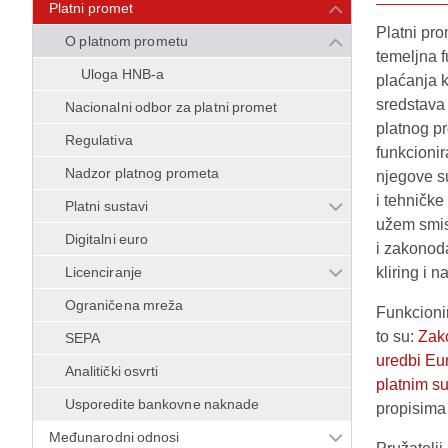
Platni promet
Platni pr
O platnom prometu
temeljna 
Uloga HNB-a
plaćanja k
sredstava 
Nacionalni odbor za platni promet
platnog pr
Regulativa
funkcionir
Nadzor platnog prometa
njegove su
i tehničke
Platni sustavi
užem smis
Digitalni euro
i zakonod
Licenciranje
kliring i 
Ograničena mreža
Funkcioni
to su:
Zak
SEPA
uredbi Eu
Analitički osvrti
platnim su
Usporedite bankovne naknade
propisima
Međunarodni odnosi