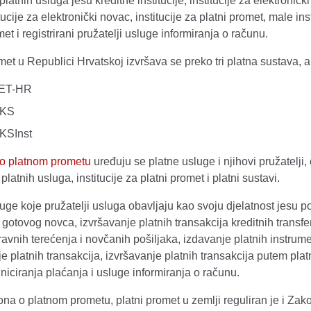
platnih usluga jesu kreditne institucije, institucije za elektroničk
tucije za elektronički novac, institucije za platni promet, male ins
met i registrirani pružatelji usluge informiranja o računu.
met u Republici Hrvatskoj izvršava se preko tri platna sustava, a 
ET-HR
NKS
KSInst
o platnom prometu
uređuju se platne usluge i njihovi pružatelji
platnih usluga, institucije za platni promet i platni sustavi.
uge koje pružatelji usluga obavljaju kao svoju djelatnost jesu p
gotovog novca, izvršavanje platnih transakcija kreditnih transfer
ravnih terećenja i novčanih pošiljaka, izdavanje platnih instrume
e platnih transakcija, izvršavanje platnih transakcija putem plat
iniciranja plaćanja i usluge informiranja o računu.
na o platnom prometu, platni promet u zemlji reguliran je i Za