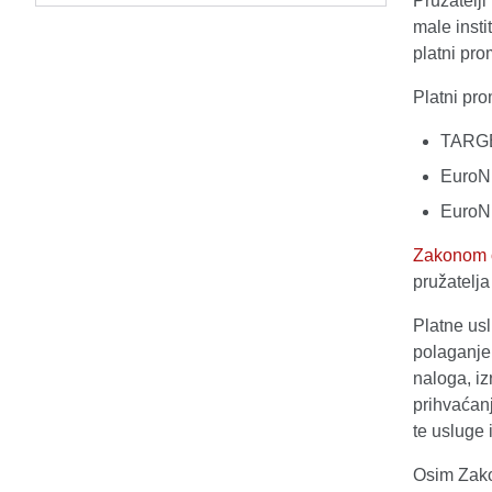
Pružatelji 
male insti
platni pro
Platni pro
TARG
Euro
EuroN
Zakonom 
pružatelja 
Platne usl
polaganje 
naloga, iz
prihvaćanj
te usluge 
Osim Zako