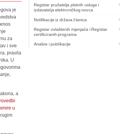
Registar pružatelja platnih usluga i
egova je
izdavatelja elektroničkog novca
sredstva
Notifikacije iz država članica
jenos
Registar ovlaštenih mjenjača i Registar
nje
certificiranih programa
rnu za
Analize i publikacije
tav i sve
ra, pravila
nika. U
ugovorima
anje,
zakona, a
rovedbi
amire u
 drugim