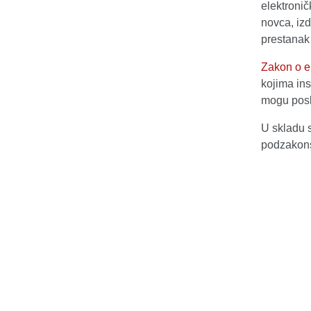
elektronič
novca, izd
prestanak 
Zakon o e
kojima ins
mogu posl
U skladu 
podzakons