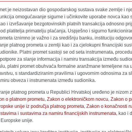
omet je neizostavan dio gospodarskog sustava svake zemlje i nj
funkcija omogućavanje sigurne i učinkovite uporabe novca kao 
ao i izvršavanje bezgotovinskih platnih transakcija odnosno pri
od platitelja primatelju plaćanja. Uspješno i sigurno funkcionira
ometa iznimno je važno i za središnju banku, instituciju odgovo
anje platnog prometa u zemlji kao i za cjelokupni financijski sus
dionike. Platni promet sastoji se od seta instrumenata, procedu
 potpore za slanje informacija i namiru transakcija između sudio
lu, platni promet obuhvaća formalne aranžmane temeljene na 
avstvu, s standardiziranim pravilima i ugovornim odnosima za sl
namiru obveza i instrumenata između sudionika.
ranje platnog prometa u Republici Hrvatskoj uređeno je nizom 
on o platnom prometu
,
Zakon o elektroničkom novcu
,
Zakon o p
ropske unije iz područja platnog prometa
,
Zakon o konačnosti n
stavima i sustavima za namiru financijskih instrumenata
, kao i
 Europske unije.