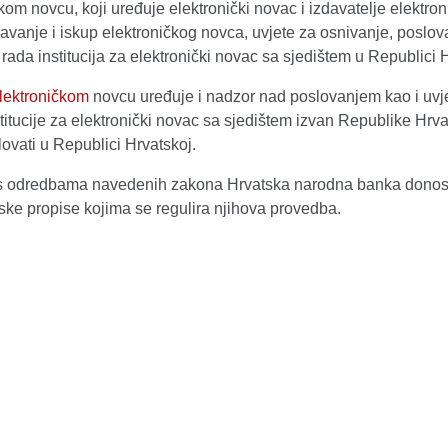
kom novcu, koji uređuje elektronički novac i izdavatelje elektro
avanje i iskup elektroničkog novca, uvjete za osnivanje, poslova
rada institucija za elektronički novac sa sjedištem u Republici 
lektroničkom
novcu uređuje i nadzor nad poslovanjem kao i uvj
titucije za elektronički novac sa sjedištem izvan Republike Hrv
ovati u Republici Hrvatskoj.
s odredbama navedenih zakona Hrvatska narodna banka donosi
ke propise kojima se regulira njihova provedba.