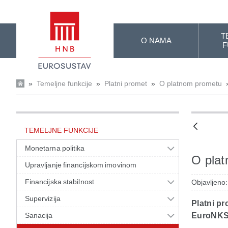
Skip to Main Content
T
O NAMA
F
»
Temeljne funkcije
»
Platni promet
»
O platnom prometu
TEMELJNE FUNKCIJE
Monetarna politika
O pla
Upravljanje financijskom imovinom
Financijska stabilnost
Objavljeno
Supervizija
Platni p
Sanacija
EuroNKS 