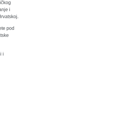
ničkog
nje i
Hrvatskoj.
ete pod
atske
 i