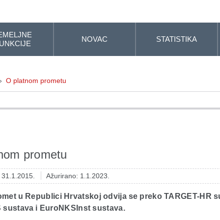
EMELJNE
NOVAC
STATISTIKA
UNKCIJE
»
O platnom prometu
tnom prometu
: 31.1.2015.
Ažurirano: 1.1.2023.
romet u Republici Hrvatskoj odvija se preko TARGET-HR s
sustava i EuroNKSInst sustava.