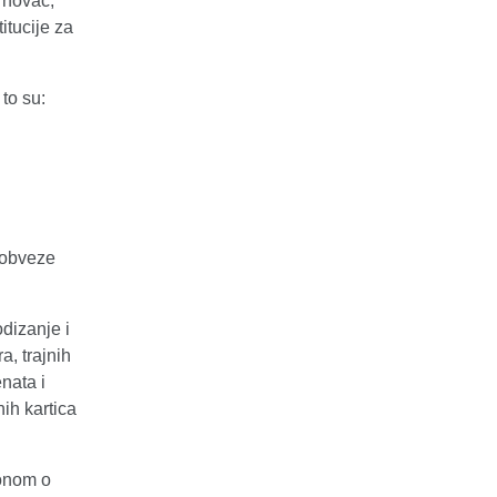
i novac,
titucije za
to su:
, obveze
odizanje i
a, trajnih
nata i
nih kartica
konom o