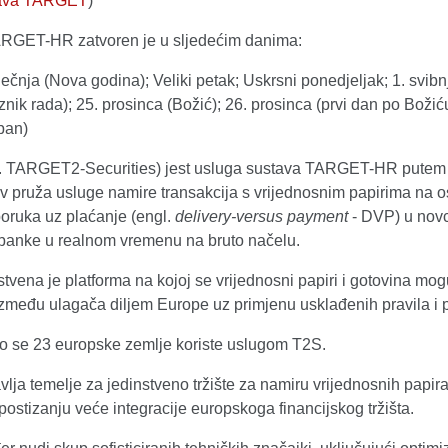
tava TARGET
)
RGET-HR zatvoren je u sljedećim danima:
iječnja (Nova godina); Veliki petak; Uskrsni ponedjeljak; 1. svibn
znik rada); 25. prosinca (Božić); 26. prosinca (prvi dan po Božić
pan)
. TARGET2-Securities) jest usluga sustava TARGET-HR putem
v pruža usluge namire transakcija s vrijednosnim papirima na o
poruka uz plaćanje (engl.
delivery-versus payment
- DVP) u nov
 banke u realnom vremenu na bruto načelu.
tvena je platforma na kojoj se vrijednosni papiri i gotovina mog
između ulagača diljem Europe uz primjenu usklađenih pravila i p
o se 23 europske zemlje koriste uslugom T2S.
lja temelje za jedinstveno tržište za namiru vrijednosnih papira
postizanju veće integracije europskoga financijskog tržišta.