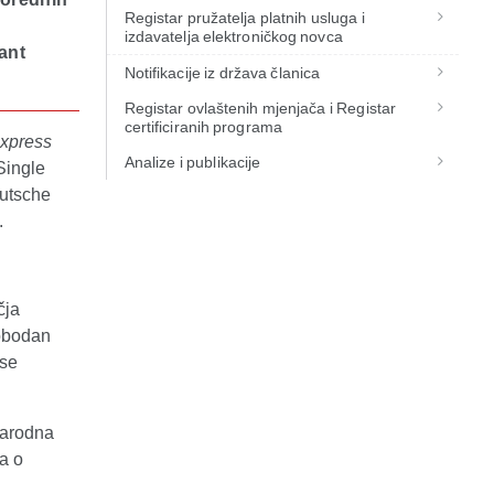
Registar pružatelja platnih usluga i
izdavatelja elektroničkog novca
ant
Notifikacije iz država članica
Registar ovlaštenih mjenjača i Registar
certificiranih programa
Express
Analize i publikacije
Single
eutsche
.
čja
lobodan
 se
narodna
a o