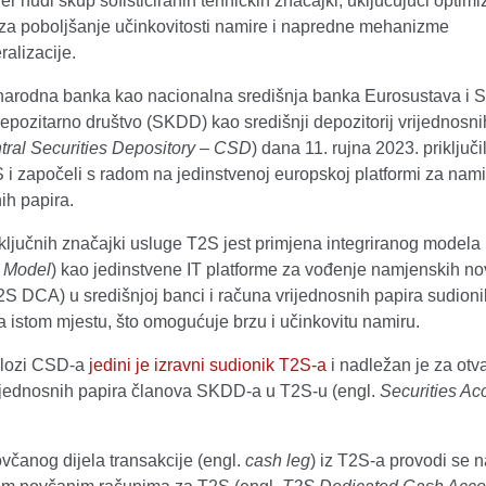
r nudi skup sofisticiranih tehničkih značajki, uključujući optimi
 za poboljšanje učinkovitosti namire i napredne mehanizme
ralizacije.
narodna banka kao nacionalna središnja banka Eurosustava i S
depozitarno društvo (SKDD) kao središnji depozitorij vrijednosni
tral Securities Depository – CSD
) dana 11. rujna 2023. priključi
 i započeli s radom na jedinstvenoj europskoj platformi za nami
ih papira.
ljučnih značajki usluge T2S jest primjena integriranog modela 
d Model
) kao jedinstvene IT platforme za vođenje namjenskih n
S DCA) u središnjoj banci i računa vrijednosnih papira sudionik
a istom mjestu, što omogućuje brzu i učinkovitu namiru.
lozi CSD-a
jedini je izravni sudionik T2S-a
i nadležan je za otv
ijednosnih papira članova SKDD-a u T2S-u (engl.
Securities Ac
včanog dijela transakcije (engl.
cash leg
) iz T2S-a provodi se n