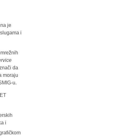
ena je
uslugama i
 mrežnih
rvice
 znači da
ga moraju
ESMIG-u.
GET
erskih
a i
 grafičkom