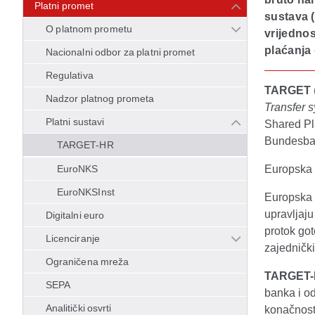
Platni promet
sustava 
O platnom prometu
vrijednos
plaćanja
Nacionalni odbor za platni promet
Regulativa
TARGET
Nadzor platnog prometa
Transfer 
Platni sustavi
Shared Pl
Bundesban
TARGET-HR
EuroNKS
Europska 
EuroNKSInst
Europska 
upravljaju
Digitalni euro
protok got
Licenciranje
zajedničk
Ograničena mreža
TARGET
SEPA
banka i o
Analitički osvrti
konačnosti