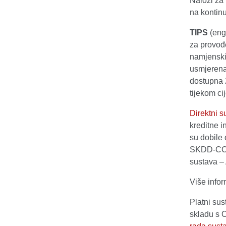
Nalozi za
na kontin
TIPS
(eng
za provođe
namjenski
usmjerena 
dostupna 
tijekom ci
Direktni 
kreditne i
su dobile
SKDD-CCP 
sustava – 
Više infor
Platni su
skladu s 