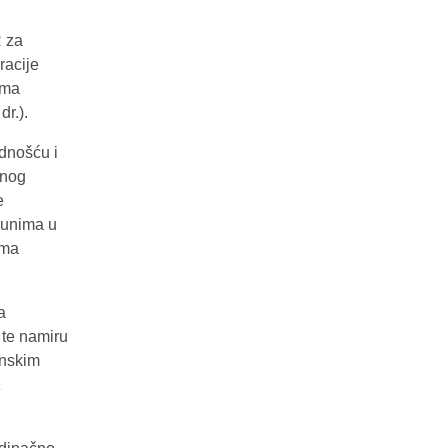
 za
racije
ima
r.).
idnošću i
anog
e
čunima u
ima
a
te namiru
enskim
z