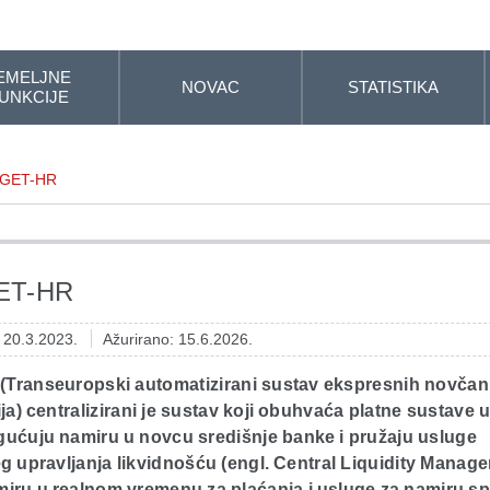
EMELJNE
NOVAC
STATISTIKA
UNKCIJE
GET-HR
ET-HR
: 20.3.2023.
Ažurirano: 15.6.2026.
Transeuropski automatizirani sustav ekspresnih novčan
ja) centralizirani je sustav koji obuhvaća platne sustave 
gućuju namiru u novcu središnje banke i pružaju usluge
g upravljanja likvidnošću (engl. Central Liquidity Manage
miru u realnom vremenu za plaćanja i usluge za namiru s