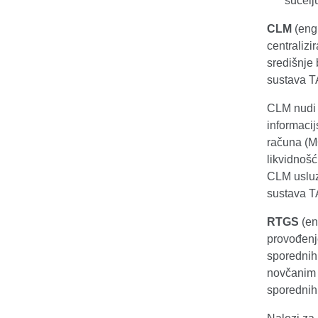
sučelj
CLM
(engl
centralizi
središnje
sustava T
CLM nudi š
informacij
računa (MC
likvidnoš
CLM usluz
sustava 
RTGS
(en
provođenj
sporednih
novčanim 
sporednih