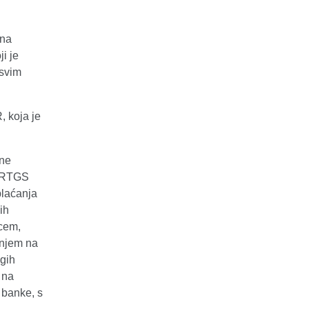
ana
i je
 svim
,
koja je
tne
a RTGS
plaćanja
ih
vcem,
anjem na
ugih
 na
 banke, s