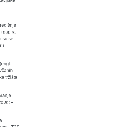
zacijske
redišnje
h papira
li su se
ru
(engl.
ovčanih
a tržišta
aranje
count –
a