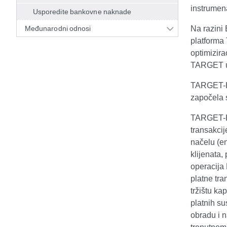
instrumen
Usporedite bankovne naknade
Međunarodni odnosi
Na razini
platforma 
optimizira
TARGET us
TARGET-H
započela 
TARGET-HR
transakci
načelu (e
klijenata
operacija
platne tr
tržištu ka
platnih su
obradu i n