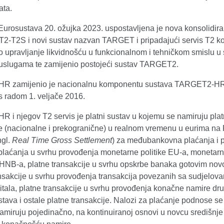
ata.
 Eurosustava 20. ožujka 2023. uspostavljena je nova konsolidir
T2-T2S i novi sustav nazvan TARGET i pripadajući servis T2 koj
o upravljanje likvidnošću u funkcionalnom i tehničkom smislu u
lugama te zamijenio postojeći sustav TARGET2.
R zamijenio je nacionalnu komponentu sustava TARGET2-HR
s radom 1. veljače 2016.
 i njegov T2 servis je platni sustav u kojemu se namiruju pla
je (nacionalne i prekogranične) u realnom vremenu u eurima n
ngl.
Real
Time Gross Settlement
) za međubankovna plaćanja i 
, plaćanja u svrhu provođenja monetarne politike EU-a, monetarn
 HNB-a, platne transakcije u svrhu opskrbe banaka gotovim no
ansakcije u svrhu provođenja transakcija povezanih sa sudjelov
pitala, platne transakcije u svrhu provođenja konačne namire dr
stava i ostale platne transakcije. Nalozi za plaćanje podnose se
amiruju pojedinačno, na kontinuiranoj osnovi u novcu središnje