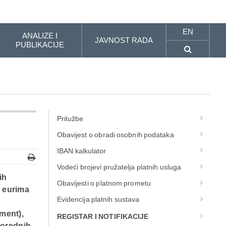
EN
ANALIZE I
JAVNOST RADA
PUBLIKACIJE
Pritužbe
Obavijest o obradi osobnih podataka
IBAN kalkulator
Vodeći brojevi pružatelja platnih usluga
ih
Obavijesti o platnom prometu
u eurima
Evidencija platnih sustava
ment),
REGISTAR I NOTIFIKACIJE
porednih