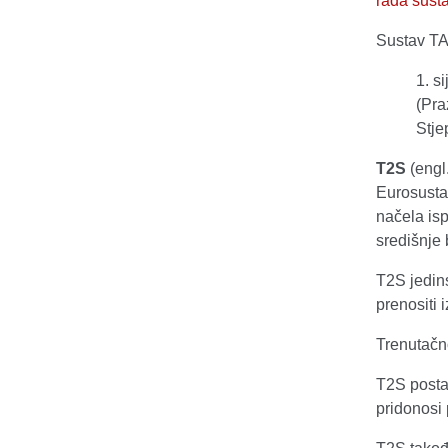
rada sus
Sustav TA
1. s
(Pra
Stje
T2S
(engl
Eurosusta
načela is
središnje
T2S jedins
prenositi 
Trenutačn
T2S postav
pridonosi 