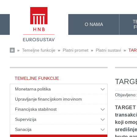
Skip to Main Content
T
O NAMA
F
»
Temeljne funkcije
»
Platni promet
»
Platni sustavi
»
TAR
TEMELJNE FUNKCIJE
TARG
Monetarna politika
Objavljeno
Upravljanje financijskom imovinom
TARGET (
Financijska stabilnost
transakci
Supervizija
koji omo
Sanacija
središnje
bruto na