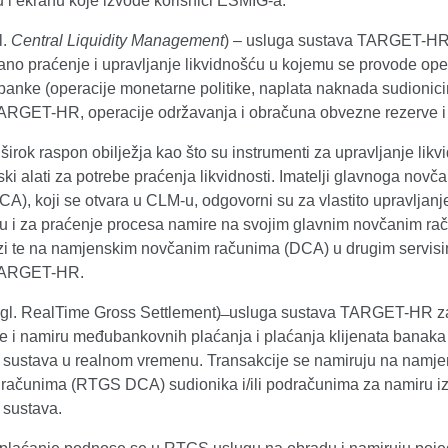
u i ekranu koje izvode korisnici ESMIG-a.
.
Central Liquidity Management
) – usluga sustava TARGET-HR
rano praćenje i upravljanje likvidnošću u kojemu se provode ope
 banke (operacije monetarne politike, naplata naknada sudionic
ARGET-HR, operacije održavanja i obračuna obvezne rezerve i d
irok raspon obilježja kao što su instrumenti za upravljanje likv
ski alati za potrebe praćenja likvidnosti. Imatelji glavnoga novč
A), koji se otvara u CLM-u, odgovorni su za vlastito upravljanj
ću i za praćenje procesa namire na svojim glavnim novčanim ra
i te na namjenskim novčanim računima (DCA) u drugim servis
TARGET-HR.
gl. RealTime Gross Settlement) ̶ usluga sustava TARGET-HR z
e i namiru međubankovnih plaćanja i plaćanja klijenata
banaka 
 sustava u realnom vremenu. Transakcije se namiruju na namj
računima (RTGS DCA) sudionika i/ili podračunima za namiru i
 sustava.