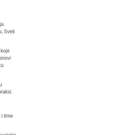
ja
u, Sveti
 koje
snovi
cu
u
raksi.
 i time