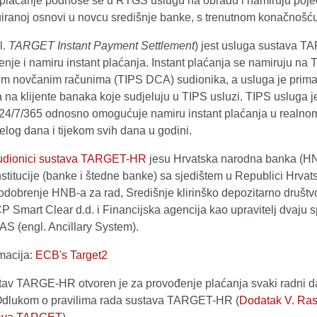
 plaćanje podnose se u RTGS uslugu na obradu i namiruju poje
uiranoj osnovi u novcu središnje banke, s trenutnom konačnošć
l.
TARGET Instant Payment Settlement
) jest usluga sustava 
nje i namiru instant plaćanja. Instant plaćanja se namiruju na 
m novčanim računima (TIPS DCA) sudionika, a usluga je prim
na klijente banaka koje sudjeluju u TIPS usluzi. TIPS usluga j
24/7/365 odnosno omogućuje namiru instant plaćanja u realn
jelog dana i tijekom svih dana u godini.
sudionici sustava TARGET-HR
jesu Hrvatska narodna banka (H
nstitucije (banke i štedne banke) sa sjedištem u Republici Hrvat
 odobrenje HNB-a za rad, Središnje klirinško depozitarno društ
Smart Clear d.d. i Financijska agencija kao upravitelj dvaju 
AS (engl. Ancillary System).
macija:
ECB's Target2
stav TARGE-HR otvoren je za provođenje plaćanja svaki radni d
Odlukom o pravilima rada sustava TARGET-HR (
Dodatak V. Ra