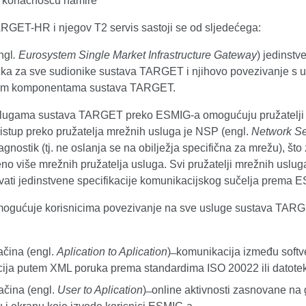
 konačnošću namire
RGET-HR i njegov T2 servis sastoji se od sljedećega:
ngl
. Eurosystem Single Market Infrastructure Gateway
) jedinstv
čka za sve sudionike sustava TARGET i njihovo povezivanje s 
kim komponentama sustava TARGET.
slugama sustava TARGET preko ESMIG-a omogućuju pružatelji
ristup preko pružatelja mrežnih usluga je NSP (engl.
Network Se
agnostik (tj. ne oslanja se na obilježja specifična za mrežu), što
no više mrežnih pružatelja usluga. Svi pružatelji mrežnih uslu
avati jedinstvene specifikacije komunikacijskog sučelja prema 
gućuje korisnicima povezivanje na sve usluge sustava TAR
čina (engl.
Aplication to Aplication
) ̶ komunikacija između softv
cija putem XML poruka prema standardima ISO 20022 ili datotek
čina (engl.
User to Aplication
) ̶ online aktivnosti zasnovane na