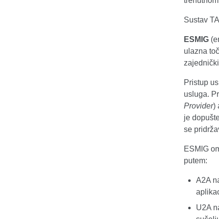
trenutnom
Sustav TA
ESMIG
(e
ulazna to
zajednič
Pristup u
usluga. P
Provider
)
je dopušte
se pridrž
ESMIG omo
putem:
A2A na
aplika
U2A na