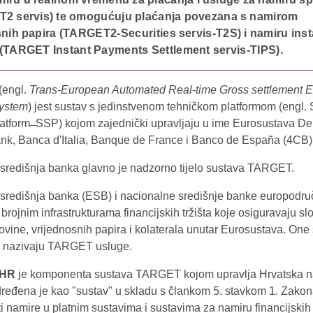
(T2 servis) te omogućuju plaćanja povezana s namirom
nih papira (TARGET2-Securities servis-T2S) i namiru inst
 (TARGET Instant Payments Settlement servis-TIPS).
(engl.
Trans-European Automated Real-time Gross settlement 
system
) jest sustav s jedinstvenom tehničkom platformom (engl. 
atform ̶ SSP) kojom zajednički upravljaju u ime Eurosustava D
k, Banca d'Italia, Banque de France i Banco de España (4CB)
središnja banka glavno je nadzorno tijelo sustava TARGET.
središnja banka (ESB) i nacionalne središnje banke europodru
 brojnim infrastrukturama financijskih tržišta koje osiguravaju s
ovine, vrijednosnih papira i kolaterala unutar Eurosustava. One
i nazivaju TARGET usluge.
-HR
je komponenta sustava TARGET kojom upravlja Hrvatska 
dređena je kao "sustav" u skladu s člankom 5. stavkom 1. Zakon
 namire u platnim sustavima i sustavima za namiru financijskih