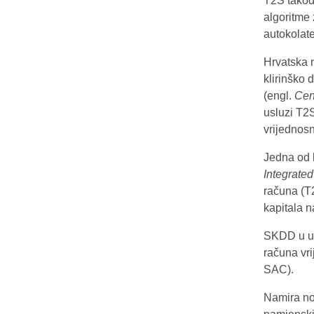
T2S takođe
algoritme
autokolate
Hrvatska 
klirinško 
(engl.
Cen
usluzi T2S
vrijednosn
Jedna od k
Integrate
računa (T2
kapitala n
SKDD u u
računa vr
SAC).
Namira no