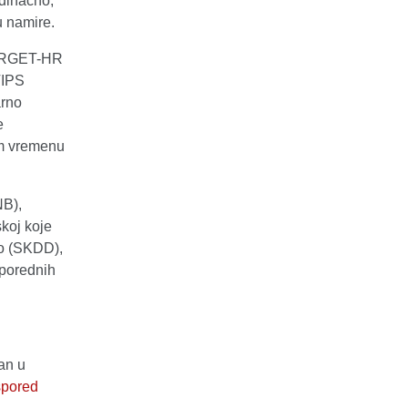
dinačno,
u namire.
TARGET-HR
TIPS
arno
e
om vremenu
NB),
skoj koje
vo (SKDD),
sporednih
an u
spored