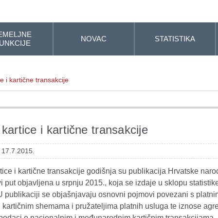
EMELJNE
NOVAC
STATISTIKA
UNKCIJE
e i kartične transakcije
kartice i kartične transakcije
 17.7.2015.
tice i kartične transakcije godišnja su publikacija Hrvatske nar
i put objavljena u srpnju 2015., koja se izdaje u sklopu statistik
U publikaciji se objašnjavaju osnovni pojmovi povezani s platni
 kartičnim shemama i pružateljima platnih usluga te iznose agre
i podaci o nacionalnim i međunarodnim kartičnim transakcijama.