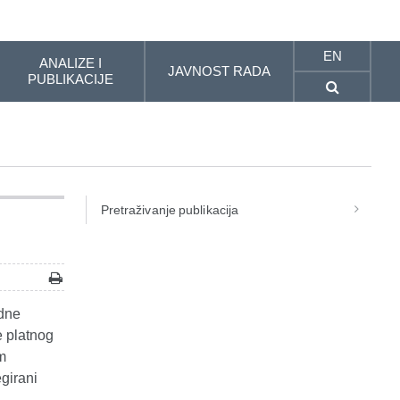
EN
ANALIZE I
JAVNOST RADA
PUBLIKACIJE
Pretraživanje publikacija
odne
e platnog
m
girani