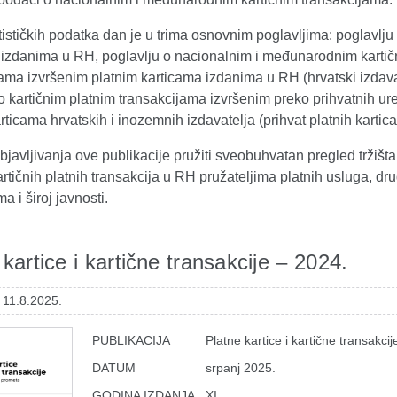
tističkih podatka dan je u trima osnovnim poglavljima: poglavlju
 izdanima u RH, poglavlju o nacionalnim i međunarodnim karti
ama izvršenim platnim karticama izdanima u RH (hrvatski izdavat
o kartičnim platnim transakcijama izvršenim preko prihvatnih ur
rticama hrvatskih i inozemnih izdavatelja (prihvat platnih kartica
bjavljivanja ove publikacije pružiti sveobuhvatan pregled tržišta
kartičnih platnih transakcija u RH pružateljima platnih usluga, dr
ma i široj javnosti.
 kartice i kartične transakcije – 2024.
 11.8.2025.
PUBLIKACIJA
Platne kartice i kartične transakcij
DATUM
srpanj 2025.
GODINA IZDANJA
XI