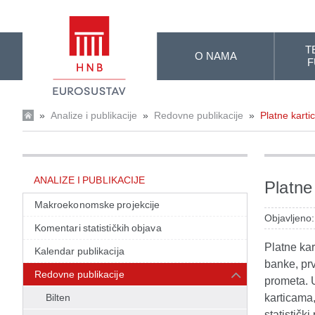
Skip to Main Content
T
O NAMA
F
»
Analize i publikacije
»
Redovne publikacije
»
Platne kartic
ANALIZE I PUBLIKACIJE
Platne 
Makroekonomske projekcije
Objavljeno:
Komentari statističkih objava
Platne kar
Kalendar publikacija
banke, prv
Redovne publikacije
prometa. 
Bilten
karticama,
statističk