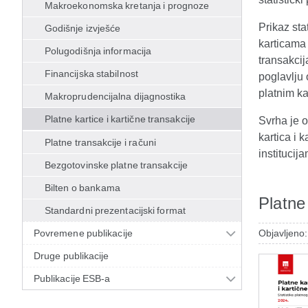
Makroekonomska kretanja i prognoze
Prikaz sta
Godišnje izvješće
karticama
Polugodišnja informacija
transakcij
Financijska stabilnost
poglavlju 
platnim ka
Makroprudencijalna dijagnostika
Platne kartice i kartične transakcije
Svrha je o
kartica i 
Platne transakcije i računi
institucija
Bezgotovinske platne transakcije
Bilten o bankama
Platne
Standardni prezentacijski format
Povremene publikacije
Objavljeno:
Druge publikacije
Publikacije ESB-a