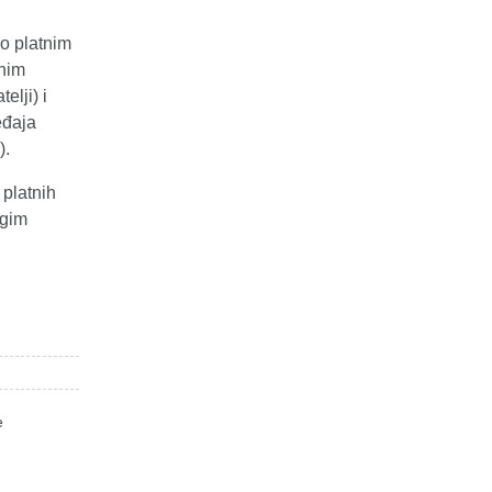
 o platnim
čnim
elji) i
eđaja
).
 platnih
ugim
e