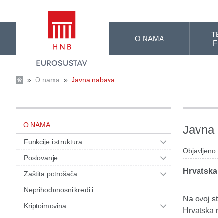
Skip to Main Content
T
O NAMA
F
»
O nama
»
Javna nabava
O NAMA
Javna
Funkcije i struktura
Objavljeno
Poslovanje
Hrvatska
Zaštita potrošača
Neprihodonosni krediti
Na ovoj s
Kriptoimovina
Hrvatska 