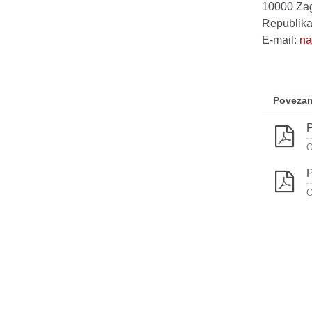
10000 Za
Republika
E-mail:
na
Povezan
P
O
P
O