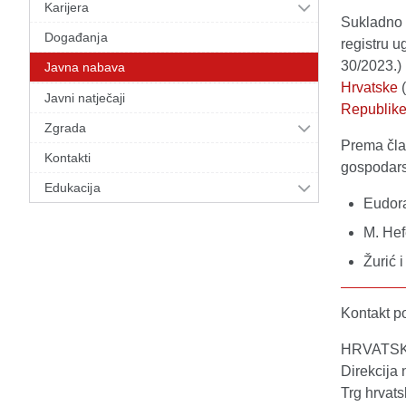
Karijera
Sukladno č
Događanja
registru u
30/2023.) 
Javna nabava
Hrvatske
(
Javni natječaji
Republike
Zgrada
Prema član
Kontakti
gospodars
Edukacija
Eudora
M. Hef
Žurić 
Kontakt p
HRVATS
Direkcija
Trg hrvats