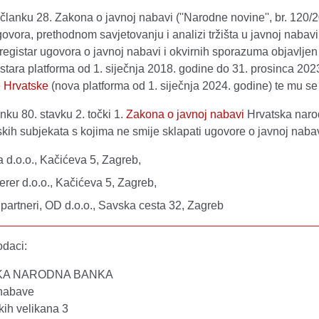
lanku 28. Zakona o javnoj nabavi (''Narodne novine'', br. 120/20
govora, prethodnom savjetovanju i analizi tržišta u javnoj nabavi 
registar ugovora o javnoj nabavi i okvirnih sporazuma objavljen
stara platforma od 1. siječnja 2018. godine do 31. prosinca 202
 Hrvatske
(nova platforma od 1. siječnja 2024. godine) te mu se
ku 80. stavku 2. točki 1.
Zakona o javnoj nabavi
Hrvatska narod
kih subjekata s kojima ne smije sklapati ugovore o javnoj nabav
 d.o.o., Kačićeva 5, Zagreb,
erer d.o.o., Kačićeva 5, Zagreb,
i partneri, OD d.o.o., Savska cesta 32, Zagreb
odaci:
KA NARODNA BANKA
 nabave
kih velikana 3