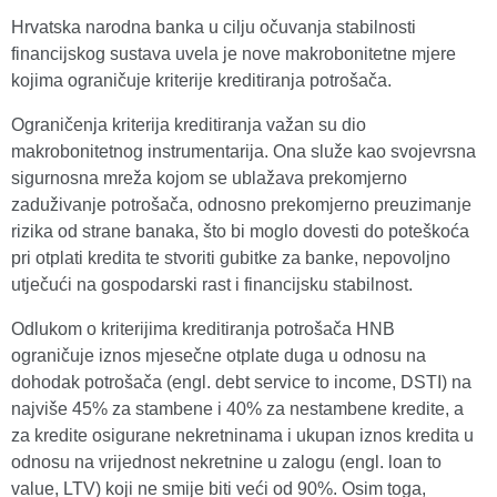
Hrvatska narodna banka u cilju očuvanja stabilnosti
financijskog sustava uvela je nove makrobonitetne mjere
kojima ograničuje kriterije kreditiranja potrošača.
Ograničenja kriterija kreditiranja važan su dio
makrobonitetnog instrumentarija. Ona služe kao svojevrsna
sigurnosna mreža kojom se ublažava prekomjerno
zaduživanje potrošača, odnosno prekomjerno preuzimanje
rizika od strane banaka, što bi moglo dovesti do poteškoća
pri otplati kredita te stvoriti gubitke za banke, nepovoljno
utječući na gospodarski rast i financijsku stabilnost.
Odlukom o kriterijima kreditiranja potrošača HNB
ograničuje iznos mjesečne otplate duga u odnosu na
dohodak potrošača (engl. debt service to income, DSTI) na
najviše 45% za stambene i 40% za nestambene kredite, a
za kredite osigurane nekretninama i ukupan iznos kredita u
odnosu na vrijednost nekretnine u zalogu (engl. loan to
value, LTV) koji ne smije biti veći od 90%. Osim toga,