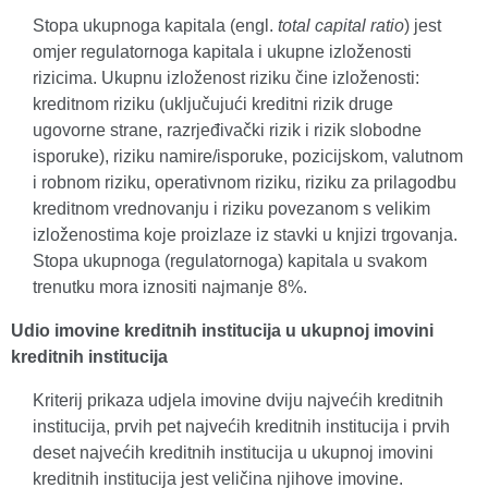
Stopa ukupnoga kapitala (engl.
total capital ratio
) jest
omjer regulatornoga kapitala i ukupne izloženosti
rizicima. Ukupnu izloženost riziku čine izloženosti:
kreditnom riziku (uključujući kreditni rizik druge
ugovorne strane, razrjeđivački rizik i rizik slobodne
isporuke), riziku namire/isporuke, pozicijskom, valutnom
i robnom riziku, operativnom riziku, riziku za prilagodbu
kreditnom vrednovanju i riziku povezanom s velikim
izloženostima koje proizlaze iz stavki u knjizi trgovanja.
Stopa ukupnoga (regulatornoga) kapitala u svakom
trenutku mora iznositi najmanje 8%.
Udio imovine kreditnih institucija u ukupnoj imovini
kreditnih institucija
Kriterij prikaza udjela imovine dviju najvećih kreditnih
institucija, prvih pet najvećih kreditnih institucija i prvih
deset najvećih kreditnih institucija u ukupnoj imovini
kreditnih institucija jest veličina njihove imovine.