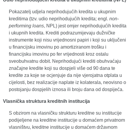
Pokazatelj udjela neprihodujućih kredita u ukupnim
kreditima (tzv. udio neprihodujućih kredita; engl.
non-
performing loans
, NPL) jest omjer neprihodujućih kredita
i ukupnih kredita. Krediti podrazumijevaju dužničke
instrumente koji nisu vrijednosni papiri i koji su uključeni
u financijsku imovinu po amortiziranom trošku i
financijsku imovinu po fer vrijednosti kroz ostalu
sveobuhvatnu dobit. Neprihodujući krediti obuhvaćaju
značajne kredite koji su dospjeli više od 90 dana te
kredite za koje se ocjenjuje da nije vjerojatna otplata u
cijelosti, bez realizacije naplate iz kolaterala, neovisno o
postojanju dospjelih iznosa ili broju dana od dospijeća.
Vlasnička struktura kreditnih institucija
S obzirom na vlasničku strukturu kreditne su institucije
podijeljene na kreditne institucije u domaćem privatnom
vlasništvu, kreditne institucije u domaćem državnom