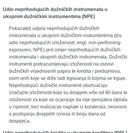
Udio neprihodujućih dužničkih instrumenata u
ukupnim dužničkim instrumentima (NPE)
Pokazatelj udjela neprihodujućih dužničkih
instrumenata u ukupnim dužničkim instrumentima (tzv.
udio neprihodujućih izloženosti; engl.
non-performing
exposures
, NPE) jest omjer neprihodujućih dužničkih
instrumenata i ukupnih dužničkih instrumenata. Dužnički
instrumenti podrazumijevaju izloženosti na osnovi
dužničkih vrijednosnih papira te kredita i predujmova,
osim onih koje se drže radi trgovanja ili kojima se trguje.
Neprihodujući dužnički instrumenti obuhvaćaju
značajne izloženosti koje su dospjele više od 90 dana te
izloženosti za koje se ocjenjuje da nije vjerojatna otplata
u cijelosti, bez realizacije naplate iz kolaterala, neovisno
o postojanju dospjelih iznosa ili broju dana od
dospijeća.
Udio neprihodujućih kredita u ukupnim kreditima (NPL)