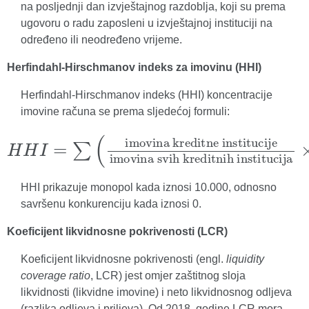
na posljednji dan izvještajnog razdoblja, koji su prema
ugovoru o radu zaposleni u izvještajnoj instituciji na
određeno ili neodređeno vrijeme.
Herfindahl-Hirschmanov indeks za imovinu (HHI)
Herfindahl-Hirschmanov indeks (HHI) koncentracije
imovine računa se prema sljedećoj formuli:
H
H
I
=
∑
imovina svih kreditnih institucija
(
imovina kreditne institucije
×
100
)
2
HHI prikazuje monopol kada iznosi 10.000, odnosno
savršenu konkurenciju kada iznosi 0.
Koeficijent likvidnosne pokrivenosti (LCR)
Koeficijent likvidnosne pokrivenosti (engl.
liquidity
coverage ratio
, LCR) jest omjer zaštitnog sloja
likvidnosti (likvidne imovine) i neto likvidnosnog odljeva
(razlika odljeva i priljeva). Od 2018. godine LCR mora