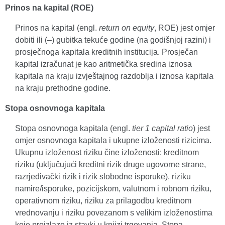
Prinos na kapital (ROE)
Prinos na kapital (engl.
return on equity
, ROE) jest omjer
dobiti ili (–) gubitka tekuće godine (na godišnjoj razini) i
prosječnoga kapitala kreditnih institucija. Prosječan
kapital izračunat je kao aritmetička sredina iznosa
kapitala na kraju izvještajnog razdoblja i iznosa kapitala
na kraju prethodne godine.
Stopa osnovnoga kapitala
Stopa osnovnoga kapitala (engl.
tier 1 capital ratio
) jest
omjer osnovnoga kapitala i ukupne izloženosti rizicima.
Ukupnu izloženost riziku čine izloženosti: kreditnom
riziku (uključujući kreditni rizik druge ugovorne strane,
razrjeđivački rizik i rizik slobodne isporuke), riziku
namire/isporuke, pozicijskom, valutnom i robnom riziku,
operativnom riziku, riziku za prilagodbu kreditnom
vrednovanju i riziku povezanom s velikim izloženostima
koje proizlaze iz stavki u knjizi trgovanja. Stopa