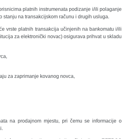
isnicima platnih instrumenata podizanje i/ili polaganje
o stanju na transakcijskom računu i drugih usluga.
e vrste platnih transakcija učinjenih na bankomatu i/ili
titucija za elektronički novac) osigurava prihvat u skladu
vca,
eđaju za zaprimanje kovanog novca,
nata na prodajnom mjestu, pri čemu se informacije o
i.