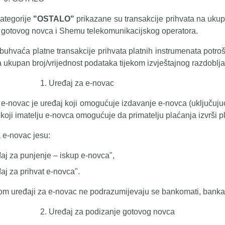
kategorije
"OSTALO"
prikazane su transakcije prihvata na ukupn
 gotovog novca i Shemu telekomunikacijskog operatora.
obuhvaća platne transakcije prihvata platnih instrumenata potroš
ukupan broj/vrijednost podataka tijekom izvještajnog razdoblja, 
Uređaj za e-novac
e-novac je uređaj koji omogućuje izdavanje e-novca (uključujući 
aj koji imatelju e-novca omogućuje da primatelju plaćanja izvrši 
 e-novac jesu:
aj za punjenje – iskup e-novca",
aj za prihvat e-novca".
m uređaji za e-novac ne podrazumijevaju se bankomati, bankar
Uređaj za podizanje gotovog novca