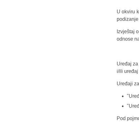
U okviru 
podizanje
Izvještaj 
odnose na 
Uređaj za 
i/ili uređ
Uređaji za
"Uređ
"Uređ
Pod pojmo