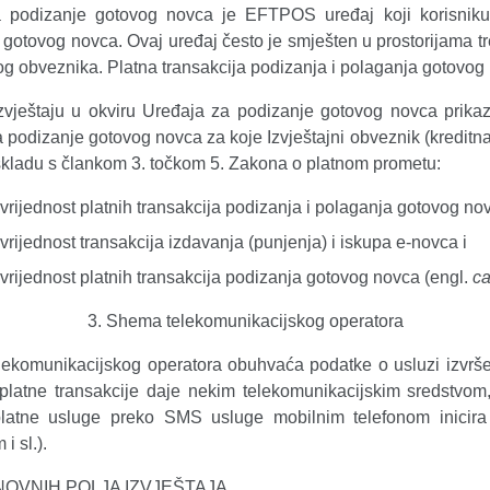
 podizanje gotovog novca je EFTPOS uređaj koji korisniku
 gotovog novca. Ovaj uređaj često je smješten u prostorijama t
nog obveznika. Platna transakcija podizanja i polaganja gotovog
vještaju u okviru Uređaja za podizanje gotovog novca prikaza
 podizanje gotovog novca za koje Izvještajni obveznik (kreditna in
 skladu s člankom 3. točkom 5. Zakona o platnom prometu:
i vrijednost platnih transakcija podizanja i polaganja gotovog no
i vrijednost transakcija izdavanja (punjenja) i iskupa e-novca i
i vrijednost platnih transakcija podizanja gotovog novca (engl.
c
Shema telekomunikacijskog operatora
ekomunikacijskog operatora obuhvaća podatke o usluzi izvršenj
 platne transakcije daje nekim telekomunikacijskim sredstvom, 
platne usluge preko SMS usluge mobilnim telefonom inicira
i sl.).
NOVNIH POLJA IZVJEŠTAJA