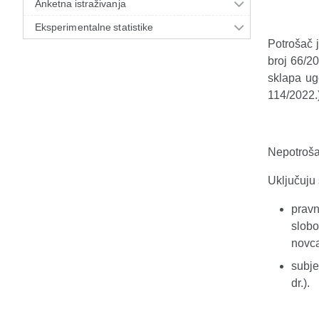
Anketna istraživanja
Eksperimentalne statistike
Potrošač 
broj 66/20
sklapa ug
114/2022.)
Nepotrošač
Uključuju 
pravn
slobo
novca
subje
dr.).