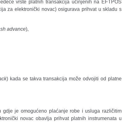
jedeće vrste platnih transakcija učinjenih na EFTPOS
ucija za elektronički novac) osigurava prihvat u skladu s
ash advance
),
ack
) kada se takva transakcija može odvojiti od platne
 gdje je omogućeno plaćanje robe i usluga različitim
lektronički novac obavlja prihvat platnih instrumenata u