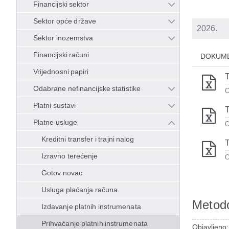
Financijski sektor
Sektor opće države
Sektor inozemstva
Financijski računi
DOKUM
Vrijednosni papiri
T
Odabrane nefinancijske statistike
O
Platni sustavi
T
Platne usluge
O
Kreditni transfer i trajni nalog
T
Izravno terećenje
O
Gotov novac
Usluga plaćanja računa
Metodo
Izdavanje platnih instrumenata
Prihvaćanje platnih instrumenata
Objavljeno