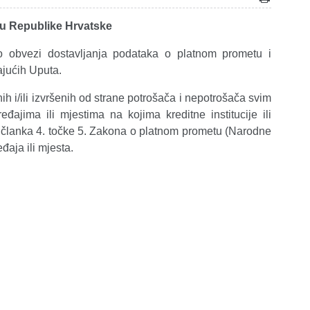
iju Republike Hrvatske
o obvezi dostavljanja podataka o platnom prometu i
ajućih Uputa.
anih i/ili izvršenih od strane potrošača i nepotrošača svim
ajima ili mjestima na kojima kreditne institucije ili
slu članka 4. točke 5. Zakona o platnom prometu (Narodne
đaja ili mjesta.