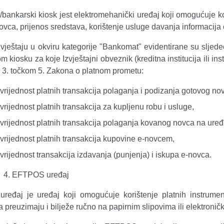
ankarski kiosk jest elektromehanički uređaj koji omogućuje kor
vca, prijenos sredstava, korištenje usluge davanja informacija 
ještaju u okviru kategorije "Bankomat" evidentirane su sljedeć
 kiosku za koje Izvještajni obveznik (kreditna institucija ili ins
 3. točkom 5. Zakona o platnom prometu:
i vrijednost platnih transakcija polaganja i podizanja gotovog no
i vrijednost platnih transakcija za kupljenu robu i usluge,
i vrijednost platnih transakcija polaganja kovanog novca na ur
i vrijednost platnih transakcija kupovine e-novcem,
i vrijednost transakcija izdavanja (punjenja) i iskupa e-novca.
EFTPOS uređaj
eđaj je uređaj koji omogućuje korištenje platnih instrume
 preuzimaju i bilježe ručno na papirnim slipovima ili elektroničk