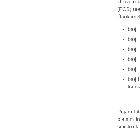
U ovom iz
(POS) uređ
člankom 3
broj 
broj 
broj 
broj 
broj 
broj 
trans
Pojam Int
platnim in
smislu čl