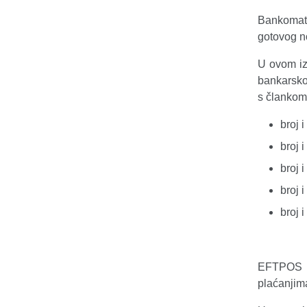
Bankomat/b
gotovog no
U ovom izv
bankarskom
s člankom
broj 
broj 
broj 
broj 
broj 
EFTPOS ur
plaćanjima