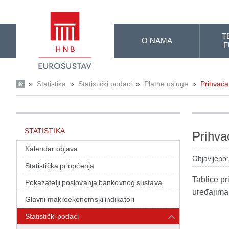
Skip to Main Content
T
O NAMA
F
»
Statistika
»
Statistički podaci
»
Platne usluge
»
Prihvaća
STATISTIKA
Prihva
Kalendar objava
Objavljeno:
Statistička priopćenja
Tablice p
Pokazatelji poslovanja bankovnog sustava
uređajima,
Glavni makroekonomski indikatori
Statistički podaci