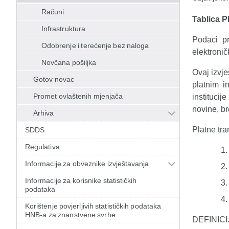
Računi
Tablica P
Infrastruktura
Podaci pr
Odobrenje i terećenje bez naloga
elektronič
Novčana pošiljka
Ovaj izvje
Gotov novac
platnim i
Promet ovlaštenih mjenjača
institucij
novine, br
Arhiva
Platne tra
SDDS
Regulativa
Informacije za obveznike izvještavanja
Informacije za korisnike statističkih
podataka
Korištenje povjerljivih statističkih podataka
HNB-a za znanstvene svrhe
DEFINICIJ