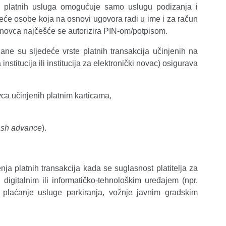
 platnih usluga omogućuje samo uslugu podizanja i
reće osobe koja na osnovi ugovora radi u ime i za račun
 novca najčešće se autorizira PIN-om/potpisom.
ne su sljedeće vrste platnih transakcija učinjenih na
stitucija ili institucija za elektronički novac) osigurava
vca učinjenih platnim karticama,
ash advance
).
a platnih transakcija kada se suglasnost platitelja za
digitalnim ili informatičko-tehnološkim uređajem (npr.
 plaćanje usluge parkiranja, vožnje javnim gradskim