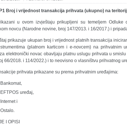
P1 Broj i vrijednost transakcija prihvata (ukupno) na teritor
ikazani u ovom izvještaju prikupljeni su temeljem Odluke 
kom novcu (Narodne novine, broj 147/2013. i 16/2017.) i pripad
štaj prikazuje ukupan broj i vrijednost platnih transakcija inicir
nstrumentima (platnom karticom i e-novcem) na prihvatnim uređ
e za elektronički novac obavljaju platnu uslugu prihvata u smi
oj 66/2018. i 114/2022.) i to neovisno o vlasništvu prihvatnog ure
nsakcije prihvata prikazane su prema prihvatnim uređajima:
Bankomat,
EFTPOS uređaj,
Internet i
Ostalo.
E I OPISI