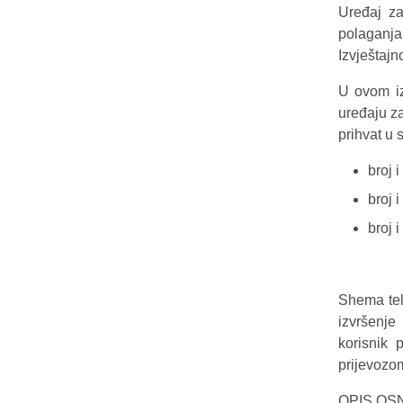
Uređaj za
polaganja
Izvještaj
U ovom iz
uređaju za
prihvat u
broj 
broj 
broj 
Shema tel
izvršenje
korisnik 
prijevozom 
OPIS OS