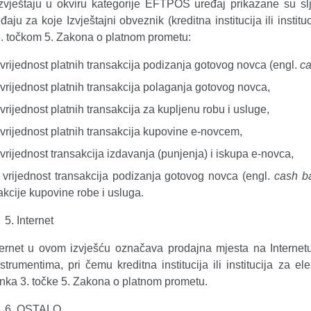
vještaju u okviru kategorije EFTPOS uređaj prikazane su sl
aju za koje Izvještajni obveznik (kreditna institucija ili instit
. točkom 5. Zakona o platnom prometu:
i vrijednost platnih transakcija podizanja gotovog novca (engl.
c
i vrijednost platnih transakcija polaganja gotovog novca,
i vrijednost platnih transakcija za kupljenu robu i usluge,
i vrijednost platnih transakcija kupovine e-novcem,
i vrijednost transakcija izdavanja (punjenja) i iskupa e-novca,
i vrijednost transakcija podizanja gotovog novca (engl.
cash b
akcije kupovine robe i usluga.
Internet
ernet u ovom izvješću označava prodajna mjesta na Internetu
strumentima, pri čemu kreditna institucija ili institucija za e
anka 3. točke 5. Zakona o platnom prometu.
OSTALO