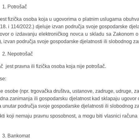
Potrošač
jest fizička osoba koja u ugovorima o platnim uslugama obu
18. i 114/2022.) djeluje izvan područja svoje gospodarske djela
ovor o izdavanju elektroničkog novca u skladu sa Zakonom o 
, izvan područja svoje gospodarske djelatnosti ili slobodnog z
Nepotrošač
 jest pravna ili fizička osoba koja nije potrošač.
se:
e osobe (npr. trgovačka društva
,
ustanove, zadruge, udruge, zakl
dna zanimanja ili gospodarsku djelatnost kad sklapaju ugovor o
 unutar područja svoje gospodarske djelatnosti ili slobodnog z
kti koji nemaju pravnu sposobnost, a mogu biti vlasnici računa z
Bankomat